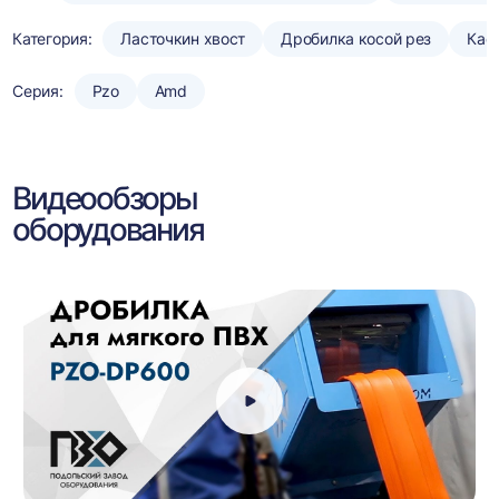
Категория:
Ласточкин хвост
Дробилка косой рез
Кас
Серия:
Pzo
Amd
Видеообзоры
оборудования