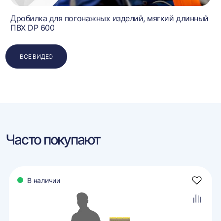
0
Дробилка для погонажных изделий, мягкий длинный
ПВХ DP 600
ВСЕ ВИДЕО
Часто покупают
В наличии
авить
Добави
в
ранное
избран
авить
Добави
в
внение
сравне