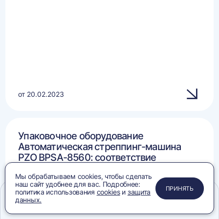
от 20.02.2023
Упаковочное оборудование
Автоматическая стреппинг-машина
PZO BPSA-8560: соответствие
требованиям
Мы обрабатываем cookies, чтобы сделать
наш сайт удобнее для вас. Подробнее:
ПРИМЕНИТЬ
ЗАКРЫТЬ
ЗАКРЫТЬ
ЗАКРЫТЬ
ПРИНЯТЬ
политика использования
cookies
и
защита
данных.
Меню
Сравнение
Избранное
Корзина
Поиск