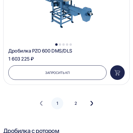
1
2
3
4
5
Дробилка PZO 600 DMS/DLS
1 603 225 ₽
ЗАПРОСИТЬ КП
Добави
в
корзин
1
2
Следующая
страница
Дробилка с ротором