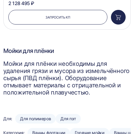
2 128 495 ₽
ЗАПРОСИТЬ КП
Добави
в
корзин
Мойки для плёнки
Мойки для плёнки необходимы для
удаления грязи и мусора из измельчённого
сырья (ПВД плёнки). Оборудование
отмывает материалы с отрицательной и
положительной плавучестью.
Для:
Для полимеров
Для пэт
Категория:
Ванны флотации
Горячие мойки
Ванны шн