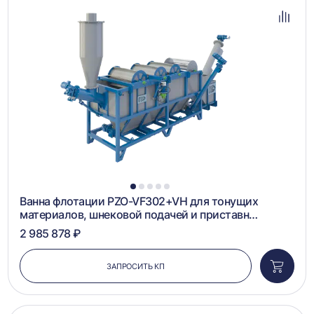
в
избра
Добав
в
сравн
1
2
3
4
5
Ванна флотации PZO-VF302+VH для тонущих
материалов, шнековой подачей и приставн…
2 985 878 ₽
ЗАПРОСИТЬ КП
Добави
в
корзин