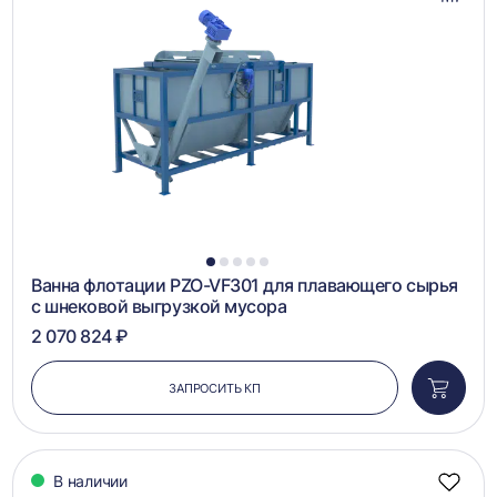
Добав
в
сравн
1
2
3
4
5
Ванна флотации PZO-VF301 для плавающего сырья
с шнековой выгрузкой мусора
2 070 824 ₽
ЗАПРОСИТЬ КП
Добави
в
корзин
В наличии
Добав