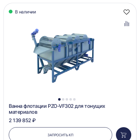
В наличии
Добав
в
избра
Добав
в
сравн
1
2
3
4
5
Ванна флотации PZO-VF302 для тонущих
материалов
2 139 852 ₽
ЗАПРОСИТЬ КП
Добави