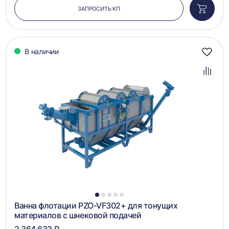
ЗАПРОСИТЬ КП
Добави
в
корзин
В наличии
Добав
в
избра
Добав
в
сравн
1
2
3
4
5
Ванна флотации PZO-VF302+ для тонущих
материалов с шнековой подачей