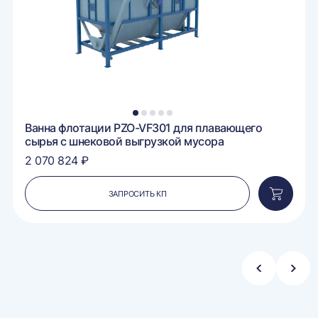
1
2
3
4
5
Ванна флотации PZO-VF301 для плавающего
сырья с шнековой выгрузкой мусора
2 070 824 ₽
ЗАПРОСИТЬ КП
вить
Добавит
в
ину
корзину
Стрелка
Стре
влево
впра