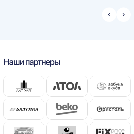
Стрелка
Стре
влево
впра
Наши партнеры