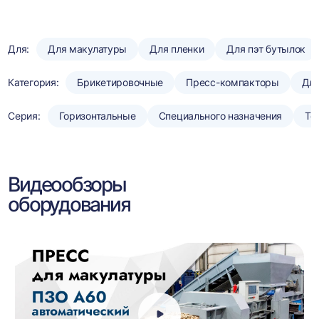
Для:
Для макулатуры
Для пленки
Для пэт бутылок
Категория:
Брикетировочные
Пресс-компакторы
Для
Серия:
Горизонтальные
Специального назначения
То
Видеообзоры
оборудования