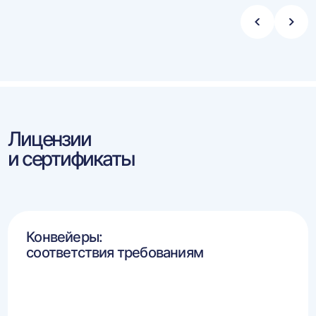
Стрелка
Стре
влево
впра
Лицензии
и сертификаты
Конвейеры:
соответствия требованиям