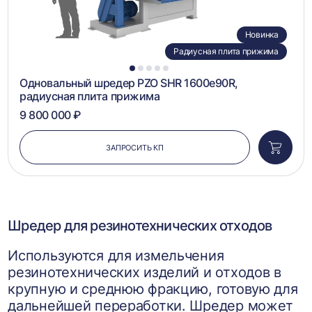
Новинка
Радиусная плита прижима
1
2
3
4
5
Одновальный шредер PZO SHR 1600e90R,
радиусная плита прижима
9 800 000 ₽
ЗАПРОСИТЬ КП
Добави
в
корзин
Шредер для резинотехнических отходов
Используются для измельчения
резинотехнических изделий и отходов в
крупную и среднюю фракцию, готовую для
дальнейшей переработки. Шредер может