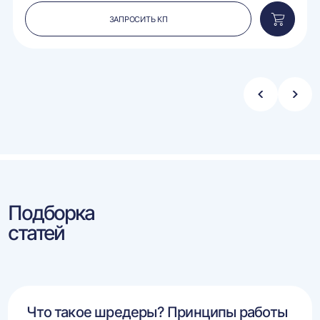
ЗАПРОСИТЬ КП
вить
Добавит
в
ину
корзину
Стрелка
Стре
влево
впра
Подборка
статей
Что такое шредеры? Принципы работы