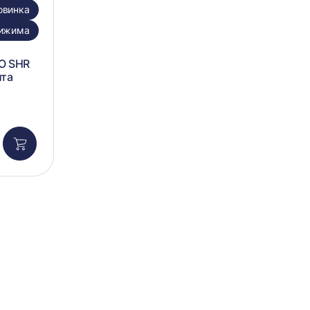
овинка
рижима
O SHR
ита
Добавить
в
корзину