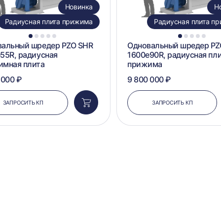
Новинка
Н
Радиусная плита прижима
Радиусная плита п
1
2
3
4
5
1
2
3
4
5
вальный шредер PZO SHR
Одновальный шредер PZ
55R, радиусная
1600e90R, радиусная пл
имная плита
прижима
 000 ₽
9 800 000 ₽
ЗАПРОСИТЬ КП
ЗАПРОСИТЬ КП
Добавить
в
корзину