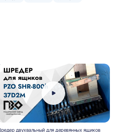
редер двухвальный для деревянных ящиков
Шредер