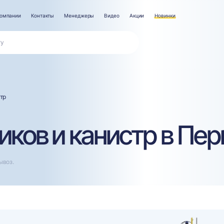
компании
Контакты
Менеджеры
Видео
Акции
Новинки
тр
ков и канистр в Пе
ывоз.