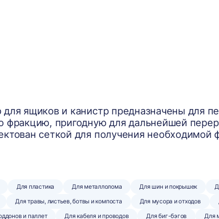
 для ящиков и канистр предназначены для пе
ю фракцию, пригодную для дальнейшей пере
ектован сеткой для получения необходимой 
Для пластика
Для металлолома
Для шин и покрышек
Д
Для травы, листьев, ботвы и компоста
Для мусора и отходов
оддонов и паллет
Для кабеля и проводов
Для биг-бэгов
Для 