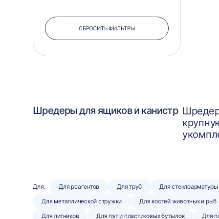
СБРОСИТЬ ФИЛЬТРЫ
Шредеры для ящиков и канистр
Шредер
крупну
укомпл
Для:
Для реагентов
Для труб
Для стеклоарматуры
Для металлической стружки
Для костей животных и рыб
Для литников
Для пэт и пластиковых бутылок
Для п