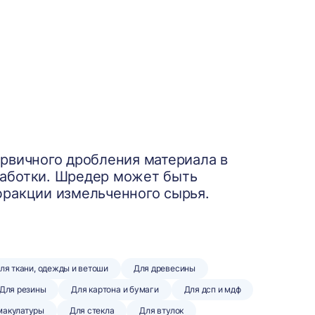
рвичного дробления материала в
работки. Шредер может быть
фракции измельченного сырья.
ля ткани, одежды и ветоши
Для древесины
Для резины
Для картона и бумаги
Для дсп и мдф
макулатуры
Для стекла
Для втулок