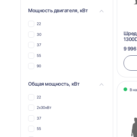
компоста
Мощность двигателя, кВт
Для костей животных и рыб
Для овощей и фруктов
22
Для труб
Шреде
30
1300
Для стеклоарматуры
37
9 996
Для реагентов
55
90
Общая мощность, кВт
В н
22
2х30кВт
37
55