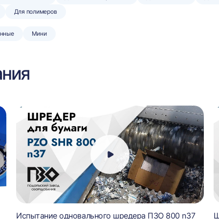
Для полимеров
нные
Мини
ания
Испытание одновального шредера ПЗО 800 n37
Ш