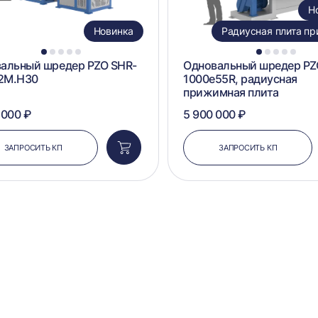
Н
Новинка
Радиусная плита п
1
2
3
4
5
1
2
3
4
5
альный шредер PZO SHR-
Одновальный шредер PZ
2M.H30
1000e55R, радиусная
прижимная плита
 000 ₽
5 900 000 ₽
ЗАПРОСИТЬ КП
ЗАПРОСИТЬ КП
Добавить
в
корзину