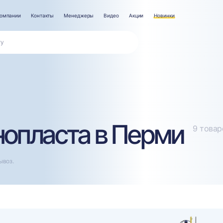
компании
Контакты
Менеджеры
Видео
Акции
Новинки
опласта в Перми
9 товар
ывоз.