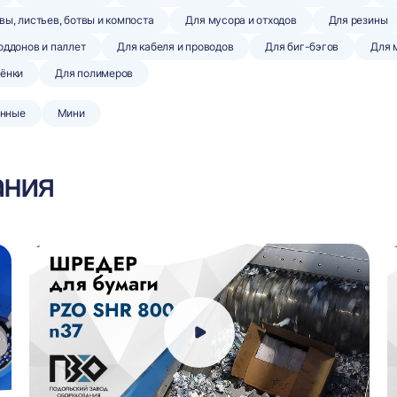
вы, листьев, ботвы и компоста
Для мусора и отходов
Для резины
оддонов и паллет
Для кабеля и проводов
Для биг-бэгов
Для 
лёнки
Для полимеров
нные
Мини
ания