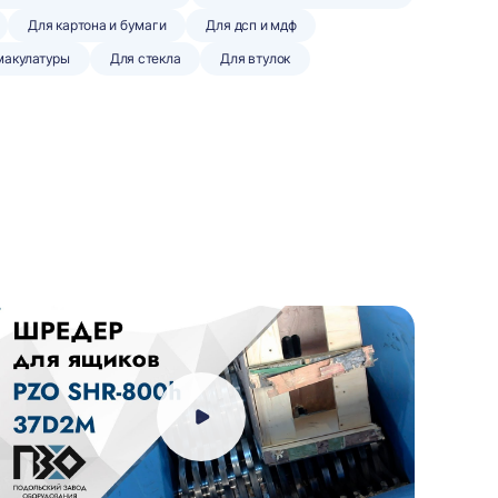
Для картона и бумаги
Для дсп и мдф
макулатуры
Для стекла
Для втулок