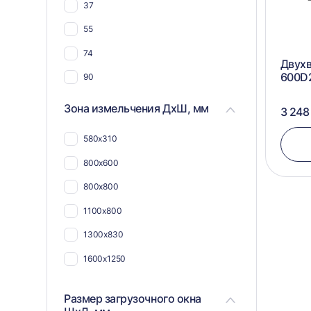
37
55
74
Двухв
600D
90
90 (2х45)
Зона измельчения ДхШ, мм
3 248
580х310
800х600
800х800
1100х800
1300х830
1600х1250
Размер загрузочного окна