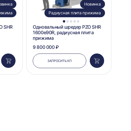
овинка
Новинка
рижима
Радиусная плита прижима
1
2
3
4
5
O SHR
Одновальный шредер PZO SHR
1600e90R, радиусная плита
прижима
9 800 000 ₽
ЗАПРОСИТЬ КП
Добавить
Добавить
в
в
корзину
корзину