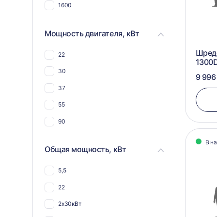
компоста
1600
Для костей животных и рыб
Мощность двигателя, кВт
Для овощей и фруктов
Для труб
Шреде
22
1300
Для стеклоарматуры
30
9 996
Для реагентов
37
55
90
В н
Общая мощность, кВт
5,5
22
2х30кВт