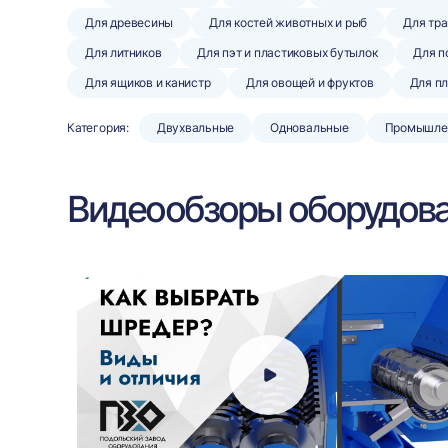
Для древесины
Для костей животных и рыб
Для тра
Для литников
Для пэт и пластиковых бутылок
Для п
Для ящиков и канистр
Для овощей и фруктов
Для п
Категория:
Двухвальные
Одновальные
Промышле
Видеообзоры оборудов