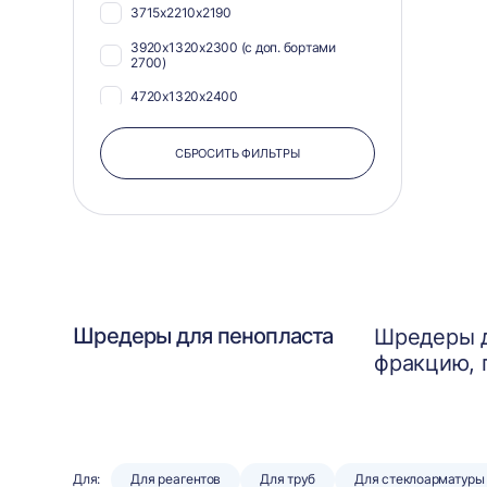
3715х2210х2190
3920х1320х2300 (с доп. бортами
2700)
4720х1320х2400
СБРОСИТЬ ФИЛЬТРЫ
Шредеры для пенопласта
Шредеры д
фракцию, 
Для:
Для реагентов
Для труб
Для стеклоарматуры