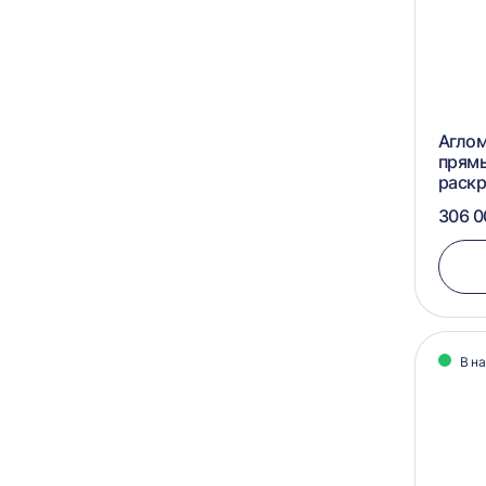
Аглом
прям
раск
306 0
В н