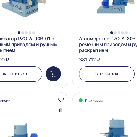
1
2
3
4
5
1
2
3
4
5
ератор PZO-A-90B-01 с
Агломератор PZO-A-30B-
нным приводом и ручным
ременным приводом и р
рытием
раскрытием
00 ₽
381 712 ₽
ЗАПРОСИТЬ КП
ЗАПРОСИТЬ КП
Добавить
в
корзину
аличии
В наличии
Добавить
в
избранное
Добавить
в
сравнение