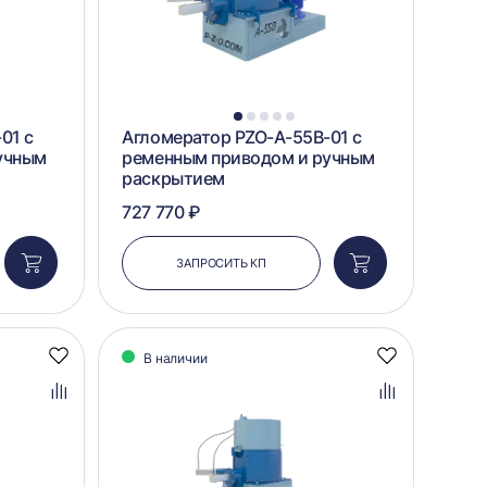
1
2
3
4
5
01 с
Агломератор PZO-A-55B-01 с
учным
ременным приводом и ручным
раскрытием
727 770 ₽
ЗАПРОСИТЬ КП
Добавить
Добавить
в
в
корзину
корзину
В наличии
Добавить
Добавить
в
в
избранное
избранное
Добавить
Добавить
в
в
сравнение
сравнение