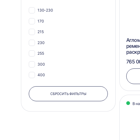
955х800
130-230
960х990
170
965х910
215
830х1600
Аглом
230
реме
830x600
раск
255
765 0
300
400
500
СБРОСИТЬ ФИЛЬТРЫ
В н