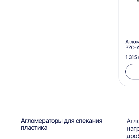
Агло
PZO-
1 315
Агломераторы для спекания
Агл
пластика
наг
дро