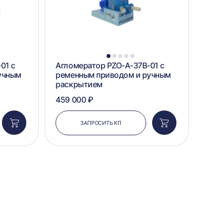
1
2
3
4
5
01 с
Агломератор PZO-А-37B-01 с
учным
ременным приводом и ручным
раскрытием
459 000 ₽
ЗАПРОСИТЬ КП
Добавить
Добавить
в
в
корзину
корзину