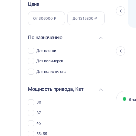
Фильтр
Цена
Полуавтоматический паллетоупаковщик
ПЗО BPW-2000
Стрелка
по
влево
параметрам
По назначению
Для пленки
Стрелка
влево
Для полимеров
Для полиэтилена
Мощность привода, Квт
Кат
В н
30
тов
37
45
55+55