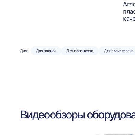
Агл
пла
кач
Для:
Для пленки
Для полимеров
Для полиэтилена
Видеообзоры оборудов