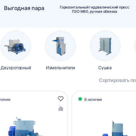
Выгодная пара
Горизонтальный гидравлический пресс
ПЗО М60, ручная обвязка
Двухроторный
Измельчители
Сушка
Сортировать по
алог
аличии
В наличии
Добавить
аров
в
избранное
Добавить
в
сравнение