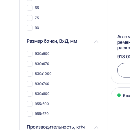
55
75
90
Аглом
Размер бочки, ВхД, мм
реме
раск
930х900
918 0
830x670
830х1000
830х740
830х800
В н
955x600
955x670
955х740
Производительность, кг\ч