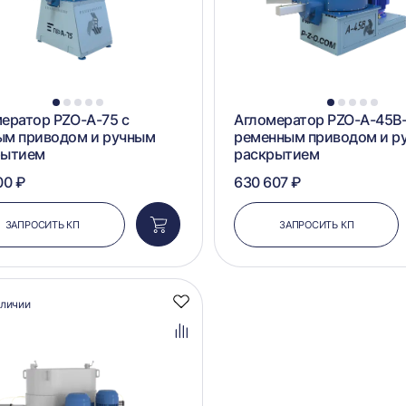
1
2
3
4
5
1
2
3
4
5
ератор PZO-А-75 с
Агломератор PZO-А-45B-
ым приводом и ручным
ременным приводом и р
рытием
раскрытием
00 ₽
630 607 ₽
ЗАПРОСИТЬ КП
ЗАПРОСИТЬ КП
Добавить
в
корзину
аличии
Добавить
в
избранное
Добавить
в
сравнение