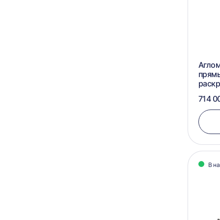
Аглом
прям
раск
714 0
В н