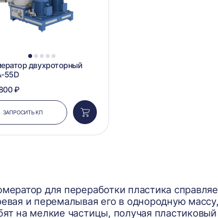
1
2
3
4
5
мератор двухроторный
A-55D
 800 ₽
ЗАПРОСИТЬ КП
Добавить
в
корзину
омератор для переработки пластика справля
ревая и перемалывая его в однородную массу,
бят на мелкие частицы, получая пластиковый