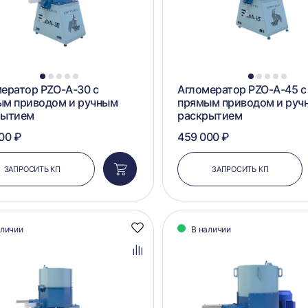
1
2
3
4
5
1
2
3
4
5
ератор PZO-А-30 с
Агломератор PZO-А-45 с
ым приводом и ручным
прямым приводом и руч
рытием
раскрытием
00 ₽
459 000 ₽
ЗАПРОСИТЬ КП
ЗАПРОСИТЬ КП
Добавить
в
корзину
аличии
В наличии
Добавить
в
избранное
Добавить
в
сравнение