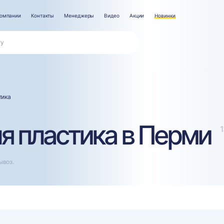
компании
Контакты
Менеджеры
Видео
Акции
Новинки
тика
я пластика в Перми
ывоз.