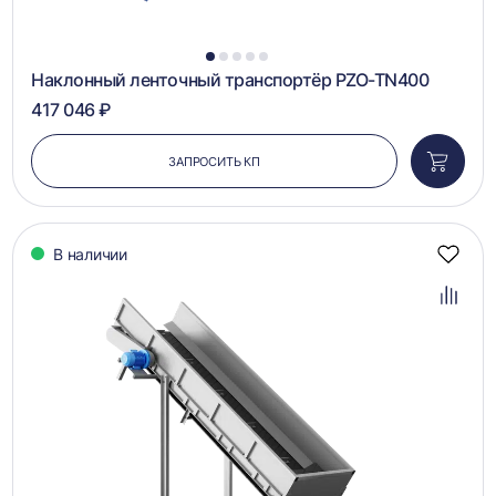
1
2
3
4
5
Наклонный ленточный транспортёр PZO-TN400
417 046 ₽
ЗАПРОСИТЬ КП
Добави
в
корзин
В наличии
Добав
в
избра
Добав
в
сравн