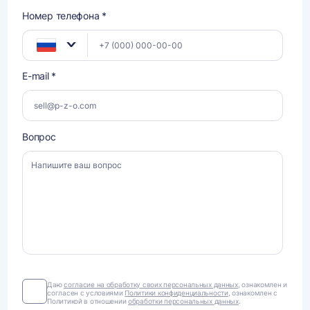
Номер телефона *
E-mail *
Вопрос
Даю
Даю
согласие на обработку своих персональных данных
, ознакомлен и
согласен с условиями
Политики конфиденциальности
, ознакомлен с
согласие
Политикой в отношении
обработки персональных данных
.
на