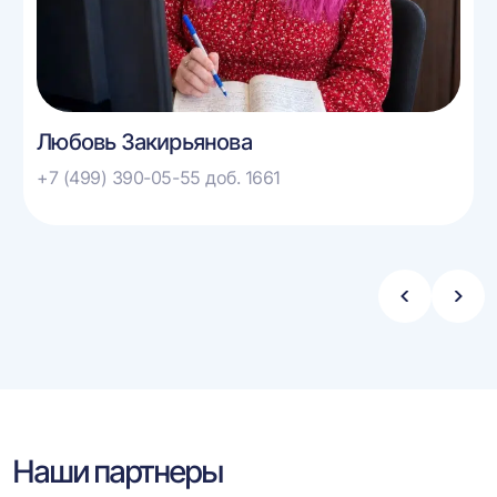
Любовь Закирьянова
+7 (499) 390-05-55 доб. 1661
Стрелка
Стре
влево
впра
Наши партнеры