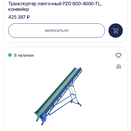
Транспортер ленточный PZO 600-4000-TL,
конвейер
425 387 ₽
ЗАПРОСИТЬ КП
Добави
в
корзин
В наличии
Добав
в
избра
Добав
в
сравн