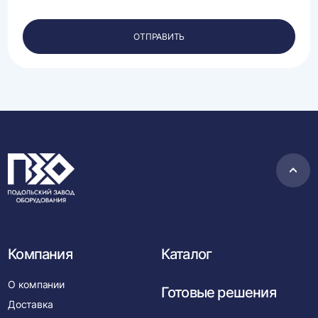
обработку
своих
персональных
ОТПРАВИТЬ
данных.
Пере
в
нача
Компания
Каталог
О компании
Готовые решения
Доставка