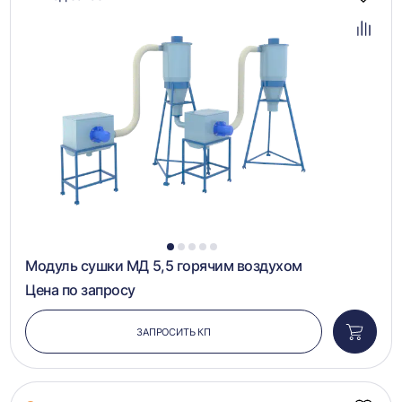
Добав
в
избра
Добав
в
сравн
1
2
3
4
5
Модуль сушки МД 5,5 горячим воздухом
Цена по запросу
ЗАПРОСИТЬ КП
Добави
в
корзин