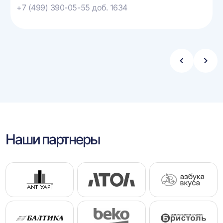
+7 (499) 390-05-55 доб. 1634
Стрелка
Стре
влево
впра
Наши партнеры