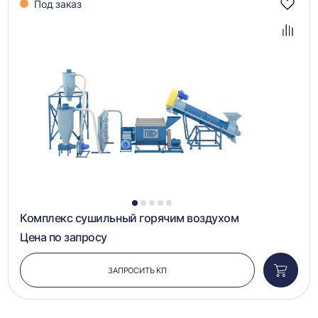
Под заказ
Добав
в
избра
Добав
в
сравн
1
2
3
4
5
Комплекс сушильный горячим воздухом
Цена по запросу
ЗАПРОСИТЬ КП
Добави
в
корзин