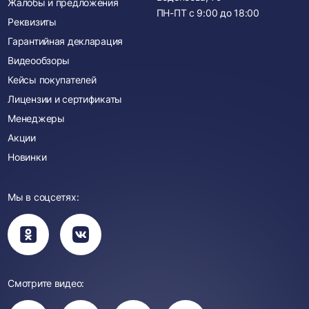
Жалобы и предложения
ПН-ПТ с
9:00
до
18:00
Реквизиты
Гарантийная декларация
Видеообзоры
Кейсы покупателей
Лицензии и сертификаты
Менеджеры
Акции
Новинки
Мы в соцсетях:
Вы
Вы
перейдете
перейдете
в
в
группу
группу
Одноклассники
ВКонтакте
Смотрите видео:
Вы