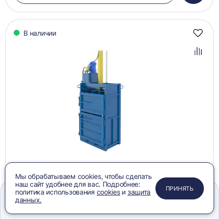
в
корзин
В наличии
Добав
в
избра
Добав
в
сравн
1
2
3
4
5
Мы обрабатываем cookies, чтобы сделать
Пресс PZO-6, 220В
наш сайт удобнее для вас. Подробнее:
ПРИМЕНИТЬ
ЗАКРЫТЬ
ЗАКРЫТЬ
ЗАКРЫТЬ
ПРИНЯТЬ
политика использования
cookies
и
защита
339 887 ₽
данных.
Меню
Сравнение
Избранное
Корзина
Поиск
ЗАПРОСИТЬ КП