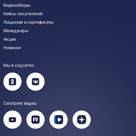
Видеообзоры
Кейсы покупателей
Лицензии и сертификаты
Менеджеры
Акции
Новинки
Мы в соцсетях:
Вы
Вы
перейдете
перейдете
в
в
группу
группу
Одноклассники
ВКонтакте
Смотрите видео:
Вы
перейдете
Вы
Вы
Вы
на
перейдете
перейдете
перейдете
канал
на
на
на
YouTube