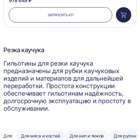
978 649 ₽
ЗАПРОСИТЬ КП
Добави
в
корзин
Резка каучука
Гильотины для резки каучука
предназначены для рубки каучуковых
изделий и материалов для дальнейшей
переработки. Простота конструкции
обеспечивает гильотинам надёжность,
долгосрочную эксплуатацию и простоту в
обслуживании.
Для:
Для мяса и костей
Для кип и тюков
Для рулоно