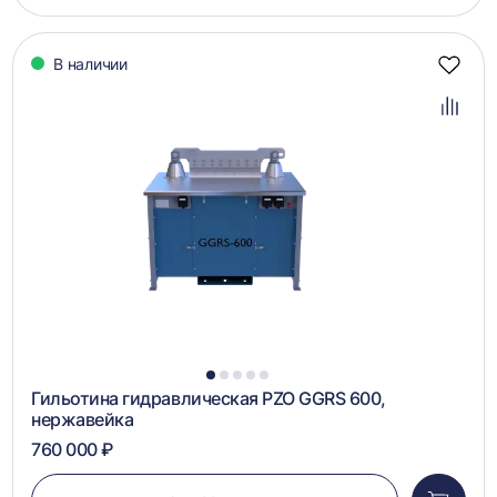
корзин
В наличии
Добав
в
избра
Добав
в
сравн
1
2
3
4
5
Гильотина гидравлическая PZO GGRS 600,
нержавейка
760 000 ₽