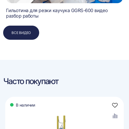
Гильотина для резки каучука GGRS-600 видео
разбор работы
ВСЕ ВИДЕО
Часто покупают
В наличии
авить
Добави
в
ранное
избран
авить
Добави
в
внение
сравне