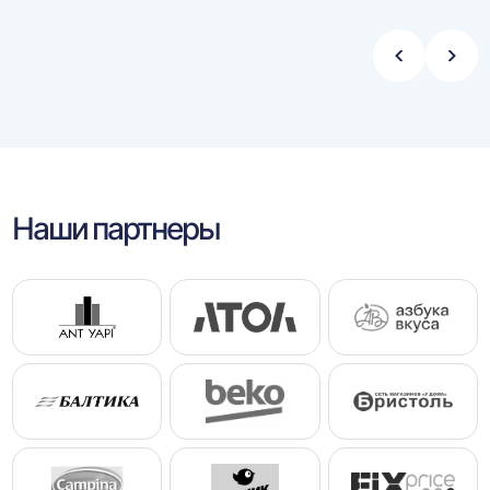
Стрелка
Стре
влево
впра
Наши партнеры