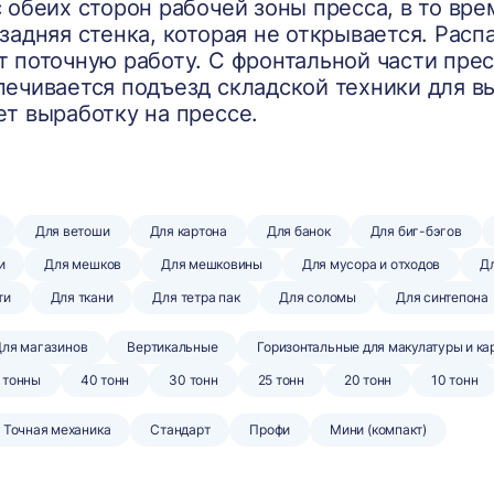
 обеих сторон рабочей зоны пресса, в то вре
задняя стенка, которая не открывается. Рас
 поточную работу. С фронтальной части прес
ечивается подъезд складской техники для вы
т выработку на прессе.
Для ветоши
Для картона
Для банок
Для биг-бэгов
и
Для мешков
Для мешковины
Для мусора и отходов
Дл
ти
Для ткани
Для тетра пак
Для соломы
Для синтепона
ля магазинов
Вертикальные
Горизонтальные для макулатуры и ка
 тонны
40 тонн
30 тонн
25 тонн
20 тонн
10 тонн
Точная механика
Стандарт
Профи
Мини (компакт)