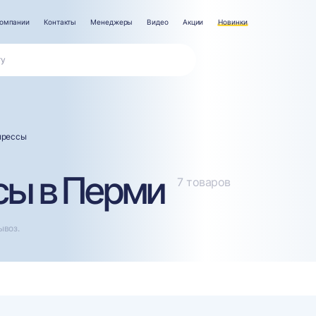
компании
Контакты
Менеджеры
Видео
Акции
Новинки
прессы
сы в Перми
7 товаров
ывоз.