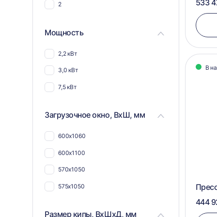
533 4
2
Для шерсти
Для текстиля
Мощность
2,2 кВт
В н
3,0 кВт
7,5 кВт
Загрузочное окно, ВхШ, мм
600х1060
600х1100
570х1050
Пресс
575х1050
444 9
Размер кипы, ВхШхД, мм