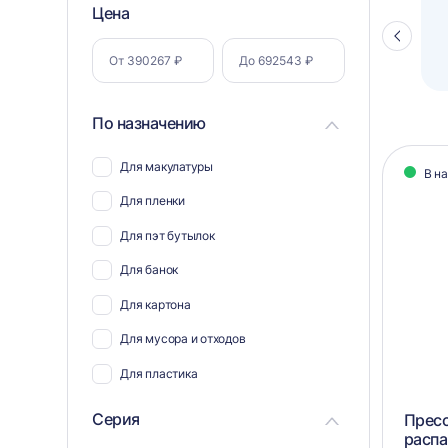
Фильтр
Цена
Полуавтоматический паллетоупаковщик
ПЗО BPW-2000
Стрелка
по
влево
параметрам
По назначению
Кат
Для макулатуры
В н
тов
Для пленки
Для пэт бутылок
Для банок
Для картона
Для мусора и отходов
Для пластика
Для полиэтилена
Серия
Прес
расп
Для ветоши