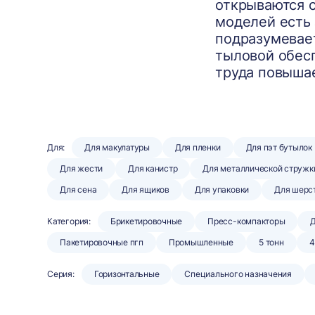
открываются с
моделей есть 
подразумевает
тыловой обесп
труда повышае
Для:
Для макулатуры
Для пленки
Для пэт бутылок
Для жести
Для канистр
Для металлической стружк
Для сена
Для ящиков
Для упаковки
Для шерс
Категория:
Брикетировочные
Пресс-компакторы
Д
Пакетировочные пгп
Промышленные
5 тонн
4
Серия:
Горизонтальные
Специального назначения