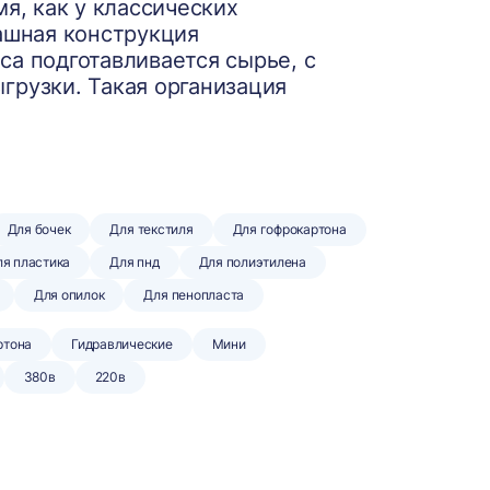
мя, как у классических
пашная конструкция
са подготавливается сырье, с
грузки. Такая организация
Для бочек
Для текстиля
Для гофрокартона
я пластика
Для пнд
Для полиэтилена
Для опилок
Для пенопласта
ртона
Гидравлические
Мини
380в
220в