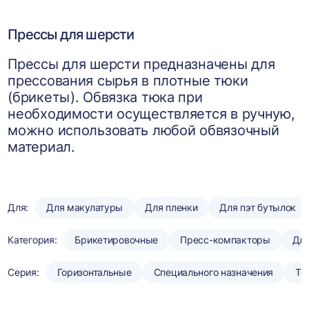
Прессы для шерсти
Прессы для шерсти предназначены для
прессования сырья в плотные тюки
(брикеты). Обвязка тюка при
необходимости осуществляется в ручную,
можно использовать любой обвязочный
материал.
Для:
Для макулатуры
Для пленки
Для пэт бутылок
Категория:
Брикетировочные
Пресс-компакторы
Для
Серия:
Горизонтальные
Специального назначения
То