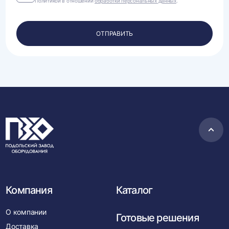
Политикой в отношении
обработки персональных данных
.
на
обработку
своих
персональных
ОТПРАВИТЬ
данных.
Пере
в
нача
Компания
Каталог
О компании
Готовые решения
Доставка