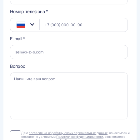
Номер телефона *
E-mail *
Вопрос
Даю
Даю
согласие на обработку своих персональных данных
, ознакомлен и
согласен с условиями
Политики конфиденциальности
, ознакомлен с
согласие