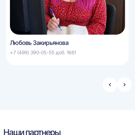
Любовь Закирьянова
+7 (499) 390-05-55 доб. 1661
Стрелка
Стре
влево
впра
Наши партнеры