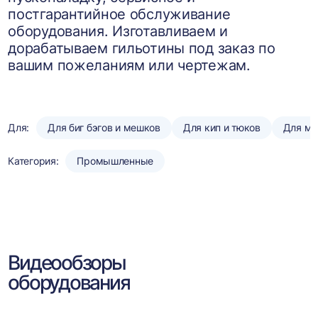
постгарантийное обслуживание
оборудования. Изготавливаем и
дорабатываем гильотины под заказ по
вашим пожеланиям или чертежам.
Для:
Для биг бэгов и мешков
Для кип и тюков
Для мя
Категория:
Промышленные
Видеообзоры
оборудования