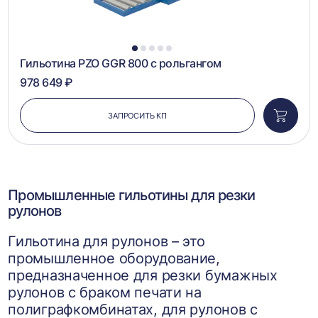
1
2
3
4
5
Гильотина PZO GGR 800 с рольгангом
978 649 ₽
ЗАПРОСИТЬ КП
Добави
в
корзин
Промышленные гильотины для резки
рулонов
Гильотина для рулонов – это
промышленное оборудование,
предназначенное для резки бумажных
рулонов с браком печати на
полиграфкомбинатах, для рулонов с