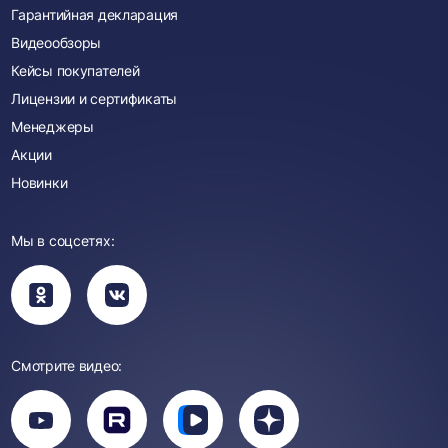
Гарантийная декларация
Видеообзоры
Кейсы покупателей
Лицензии и сертификаты
Менеджеры
Акции
Новинки
Мы в соцсетях:
Вы
Вы
перейдете
перейдете
в
в
группу
группу
Одноклассники
ВКонтакте
Смотрите видео:
Вы
перейдете
Вы
Вы
Вы
на
перейдете
перейдете
перейдете
канал