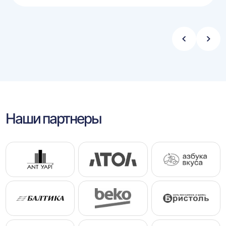
Стрелка
Стре
влево
впра
Наши партнеры