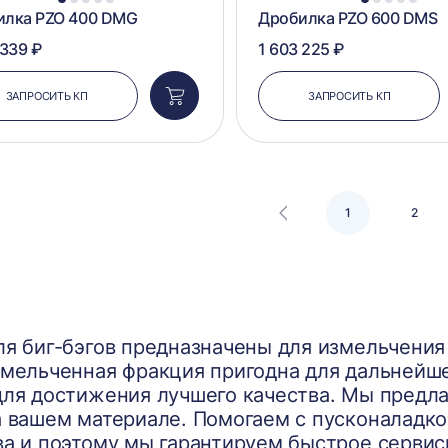
1
2
3
4
5
1
2
3
4
5
илка PZO 400 DMG
Дробилка PZO 600 DMS
 339 ₽
1 603 225 ₽
ЗАПРОСИТЬ КП
ЗАПРОСИТЬ КП
Добавить
в
корзину
1
2
ля биг-бэгов предназначены для измельчени
змельченная фракция пригодна для дальнейше
для достижения лучшего качества. Мы предл
 вашем материале. Помогаем с пусконаладко
ва и поэтому мы гарантируем быстрое серви