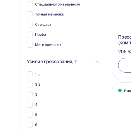
Специального назначения
Для полиэтилена
Точная механика
Для ветоши
Стандарт
Для биг-бэгов
Профи
Пресс
Для жести
(комп
Мини (компакт)
Для пнд
205 5
Для ткани
Усилие прессования, т
Для гофрокартона
1,5
Для тетра пак
3,2
Для упаковки
В н
3
Для ящиков
4
Для канистр
5
Для пенопласта
6
Для мешковины