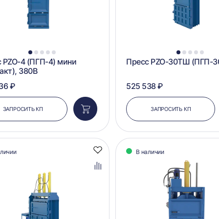
1
2
3
4
5
1
2
3
4
5
 PZO-4 (ПГП-4) мини
Пресс PZO-30ТШ (ПГП-
акт), 380В
36 ₽
525 538 ₽
ЗАПРОСИТЬ КП
ЗАПРОСИТЬ КП
Добавить
в
корзину
аличии
В наличии
Добавить
в
избранное
Добавить
в
сравнение