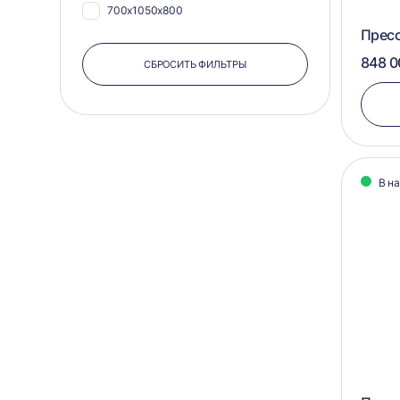
700х1050х800
420х1020
Прес
600х750х600
455х590
848 0
СБРОСИТЬ ФИЛЬТРЫ
500х750х550
485х750
500х750х500
500х1100
500х600х400
500х600
500х580х400
500х700
В н
450х820х650
500х840
450х750х500
500х900
400х600х350
550х1040
400х580х500
550х1080
400x580x500
550х1100
350х600х400
550х575
1150х1200х800
550х580