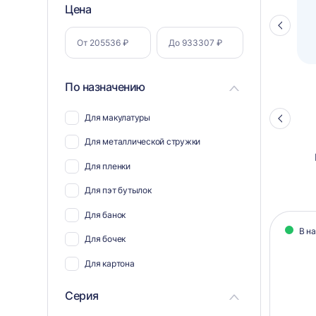
Фильтр
Цена
Полуавтоматический паллетоупаковщик
ПЗО BPW-2000
Стрелка
по
влево
параметрам
По назначению
Для макулатуры
Стрелка
влево
Для металлической стружки
Для пленки
Для пэт бутылок
Кат
Для банок
В н
тов
Для бочек
Для картона
Для мусора и отходов
Серия
Для пластика