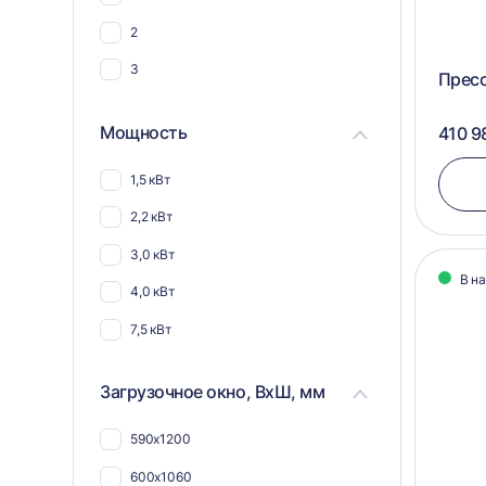
45
2
3
Прес
Мощность
410 9
1,5 кВт
2,2 кВт
3,0 кВт
В н
4,0 кВт
7,5 кВт
Загрузочное окно, ВхШ, мм
590х1200
600х1060