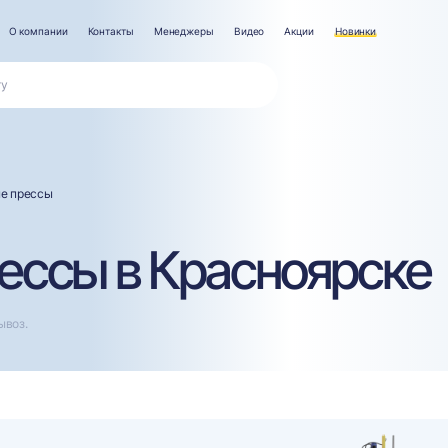
О компании
Контакты
Менеджеры
Видео
Акции
Новинки
е прессы
ессы в Красноярске
ывоз.