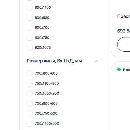
600х1100
Пресс
600х580
600х700
692 5
600х750
620х1075
680х1120
Размер кипы, ВхШхД, мм
730х1055
В н
700х800х600
792х1165(560)
750х1100х900
600х1050
750х1050х900
865(1000*)x665
700х900х600
300х575
700х750х500
400х750
700х1100х900
412х800