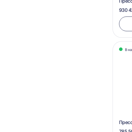
Прес
950х1100х900
550х600
930 4
950х1100х750
560х1055
950x1060x750
570х1050
900х700х600
575х1050
900х1100х750
В н
900х1100х700
900х1050х750
800х1000х1000
800х1000x1000
Пресс
785 5