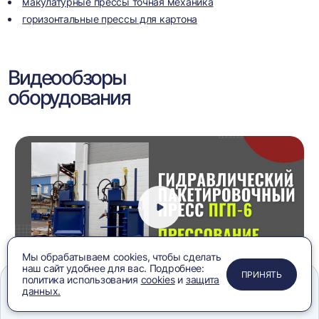
макулатурные прессы точная механика
горизонтальные прессы для картона
Видеообзоры
оборудования
Мы обрабатываем cookies, чтобы сделать
наш сайт удобнее для вас. Подробнее:
ПРИМЕНИТЬ
ЗАКРЫТЬ
ЗАКРЫТЬ
ЗАКРЫТЬ
ПРИНЯТЬ
политика использования
cookies
и
защита
данных.
Пресс гидравлический вертикальный ПГП-6 на
Меню
Сравнение
Избранное
Корзина
Поиск
картоне, видеообзор