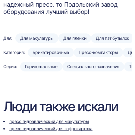
надежный пресс, то Подольский завод
оборудования лучший выбор!
Для:
Для макулатуры
Для пленки
Для пэт бутылок
Категория:
Брикетировочные
Пресс-компакторы
Для
Серия:
Горизонтальные
Специального назначения
То
Люди также искали
пресс гидравлический для макулатуры
пресс гидравлический для гофрокартона