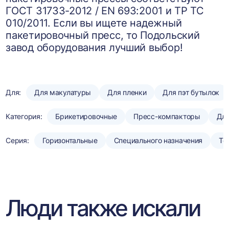
ГОСТ 31733-2012 / EN 693:2001 и ТР ТС
010/2011. Если вы ищете надежный
пакетировочный пресс, то Подольский
завод оборудования лучший выбор!
Для:
Для макулатуры
Для пленки
Для пэт бутылок
Категория:
Брикетировочные
Пресс-компакторы
Для
Серия:
Горизонтальные
Специального назначения
То
Люди также искали