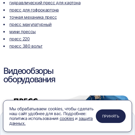
гидравлический пресс для картона
пресс для гофрокартона
точная механика пресс
пресс макулатурный
мини прессы
пресс 220
пресс 380 вольт
Видеообзоры
оборудования
Мы обрабатываем cookies, чтобы сделать
наш сайт удобнее для вас. Подробнее:
ПРИМЕНИТЬ
ЗАКРЫТЬ
ЗАКРЫТЬ
ЗАКРЫТЬ
ПРИНЯТЬ
политика использования
cookies
и
защита
данных.
Меню
Сравнение
Избранное
Корзина
Поиск