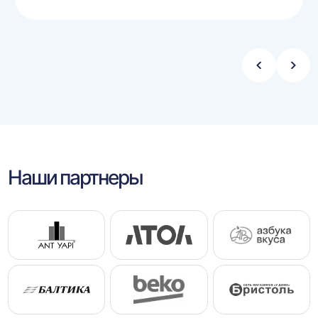
Стрелка
Стре
влево
впра
Наши партнеры