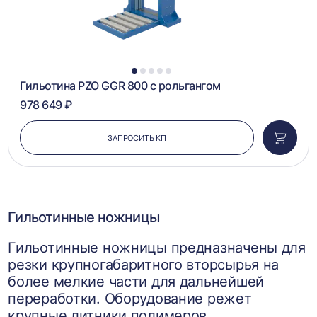
1
2
3
4
5
Гильотина PZO GGR 800 с рольгангом
978 649 ₽
ЗАПРОСИТЬ КП
Добави
в
корзин
Гильотинные ножницы
Гильотинные ножницы предназначены для
резки крупногабаритного вторсырья на
более мелкие части для дальнейшей
переработки. Оборудование режет
крупные литники полимеров,