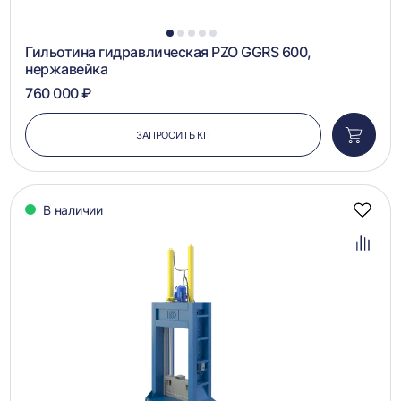
1
2
3
4
5
Гильотина гидравлическая PZO GGRS 600,
нержавейка
760 000 ₽
ЗАПРОСИТЬ КП
Добави
в
корзин
В наличии
Добав
в
избра
Добав
в
сравн