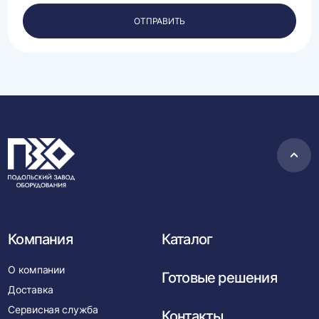
своих
персональных
ОТПРАВИТЬ
данных.
Пере
в
нача
Компания
Каталог
О компании
Готовые решения
Доставка
Сервисная служба
Контакты