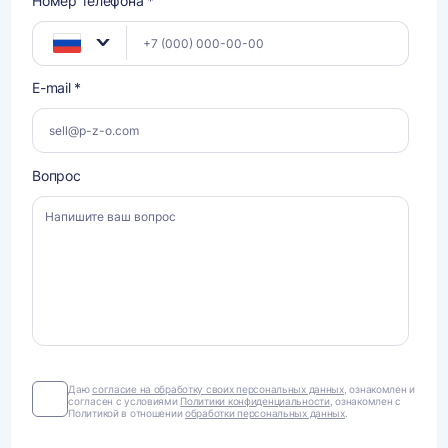
Номер телефона *
E-mail *
Вопрос
Даю
Даю
согласие на обработку своих персональных данных
, ознакомлен и
согласен с условиями
Политики конфиденциальности
, ознакомлен с
согласие
Политикой в отношении
обработки персональных данных
.
на
обработку