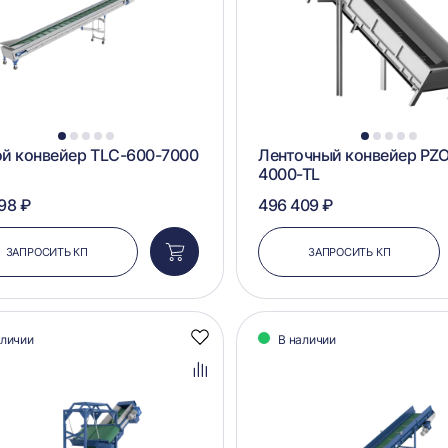
1
2
3
4
5
1
2
3
4
5
й конвейер TLC-600-7000
Ленточный конвейер PZO
4000-TL
98 ₽
496 409 ₽
ЗАПРОСИТЬ КП
ЗАПРОСИТЬ КП
Добавить
в
корзину
аличии
В наличии
Добавить
в
избранное
Добавить
в
сравнение