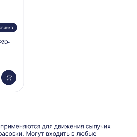
овинка
PZO-
Добавить
в
корзину
о применяются для движения сыпучих
асовки. Могут входить в любые