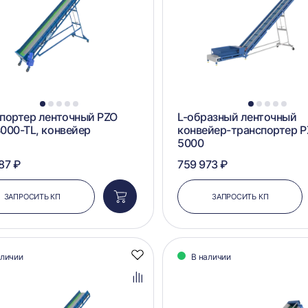
1
2
3
4
5
1
2
3
4
5
портер ленточный PZO
L-образный ленточный
000-TL, конвейер
конвейер-транспортер P
5000
87 ₽
759 973 ₽
ЗАПРОСИТЬ КП
ЗАПРОСИТЬ КП
Добавить
в
корзину
аличии
В наличии
Добавить
в
избранное
Добавить
в
сравнение