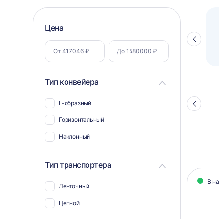
Фильтр
Цена
Полуавтоматический паллетоупаковщик
ПЗО BPW-2000
Стрелка
по
влево
параметрам
Тип конвейера
L-образный
Стрелка
влево
Горизонтальный
Наклонный
Тип транспортера
Кат
В н
Ленточный
тов
Цепной