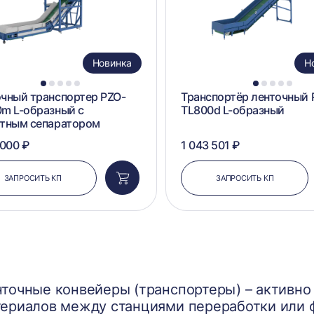
Новинка
Н
1
2
3
4
5
1
2
3
4
5
чный транспортер PZO-
Транспортёр ленточный 
m L-образный с
TL800d L-образный
итным сепаратором
 000 ₽
1 043 501 ₽
ЗАПРОСИТЬ КП
ЗАПРОСИТЬ КП
Добавить
в
корзину
точные конвейеры (транспортеры) – активн
ериалов между станциями переработки или ф