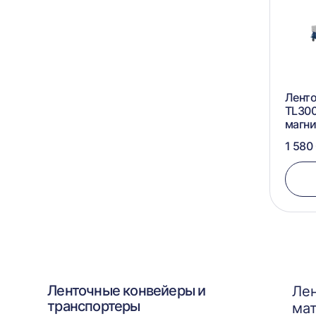
Ленто
TL300
магн
1 580
Ленточные конвейеры и
Лен
транспортеры
мат