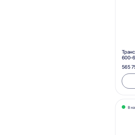
Транс
600-6
565 7
В н