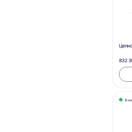
Цепно
832 3
В н