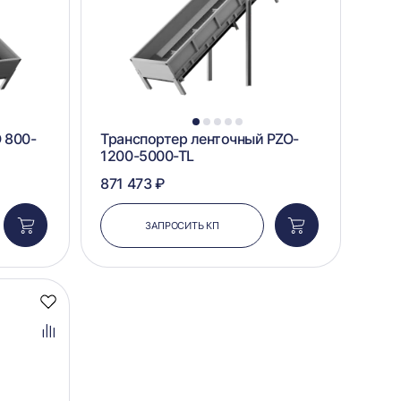
1
2
3
4
5
 800-
Транспортер ленточный PZO-
1200-5000-TL
871 473 ₽
ЗАПРОСИТЬ КП
Добавить
Добавить
в
в
корзину
корзину
Добавить
в
избранное
Добавить
в
сравнение