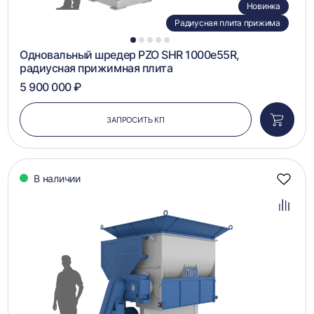
Новинка
Радиусная плита прижима
1
2
3
4
5
Одновальный шредер PZO SHR 1000e55R,
радиусная прижимная плита
5 900 000 ₽
ЗАПРОСИТЬ КП
Добави
в
корзин
В наличии
Добав
в
избра
Добав
в
сравн