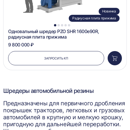
Новинка
Радиусная плита прижима
1
2
3
4
5
Одновальный шредер PZO SHR 1600e90R,
радиусная плита прижима
9 800 000 ₽
ЗАПРОСИТЬ КП
Добави
в
корзин
Шредеры автомобильной резины
Предназначены для первичного дробления
покрышек тракторов, легковых и грузовых
автомобилей в крупную и мелкую крошку,
пригодную для дальнейшей переработки.