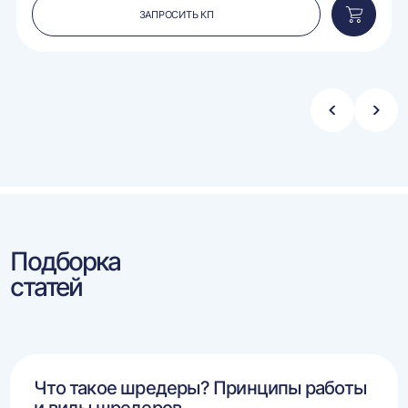
ЗАПРОСИТЬ КП
вить
Добавит
в
ину
корзину
Стрелка
Стре
влево
впра
Подборка
статей
Что такое шредеры? Принципы работы