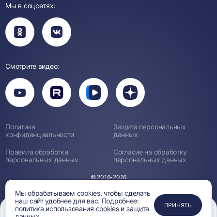
Мы в соцсетях:
Вы
Вы
перейдете
перейдете
в
в
группу
группу
Одноклассники
ВКонтакте
Смотрите видео:
Вы
перейдете
Вы
Вы
Вы
на
перейдете
перейдете
перейдете
канал
на
на
на
YouTube
канал
канал
канал
Rutube
Вк
Дзен
Политика
Защита персональных
Видео
конфиденциальности
данных
Правила обработки
Согласие на обработку
персональных данных
персональных данных
© 2016-2026
Мы обрабатываем cookies, чтобы сделать
наш сайт удобнее для вас. Подробнее:
ПРИМЕНИТЬ
ЗАКРЫТЬ
ЗАКРЫТЬ
ЗАКРЫТЬ
ПРИНЯТЬ
политика использования
cookies
и
защита
данных.