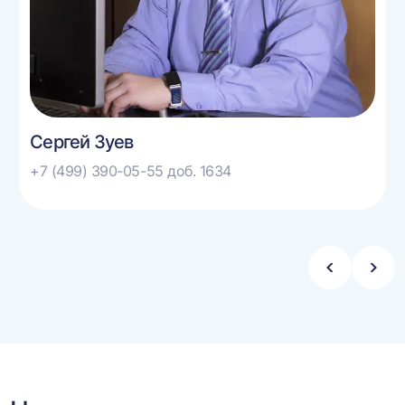
Сергей Зуев
+7 (499) 390-05-55 доб. 1634
Стрелка
Стре
влево
впра