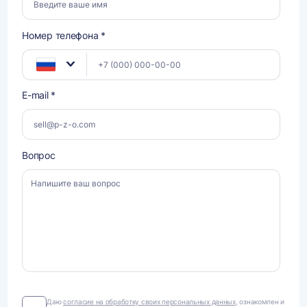
Номер телефона *
E-mail *
Вопрос
Даю
Даю
согласие на обработку своих персональных данных
, ознакомлен и