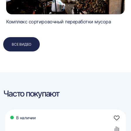
Комплекс сортировочный переработки мусора
ВСЕ ВИДЕО
Часто покупают
В наличии
авить
Добави
в
ранное
избран
авить
Добави