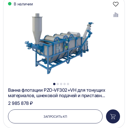
В наличии
Добав
в
избра
Добав
в
сравн
1
2
3
4
5
Ванна флотации PZO-VF302+VH для тонущих
материалов, шнековой подачей и приставн…
2 985 878 ₽
ЗАПРОСИТЬ КП
Добави
в