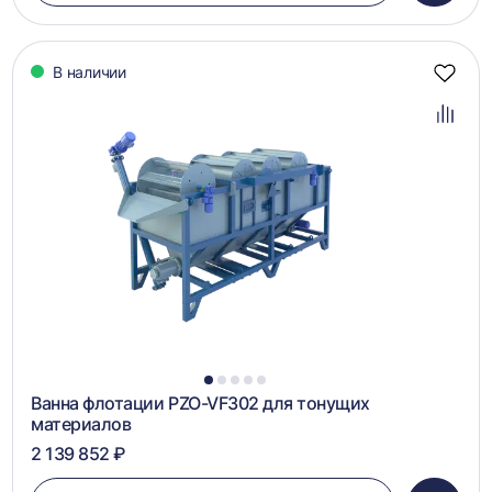
в
корзин
В наличии
Добав
в
избра
Добав
в
сравн
1
2
3
4
5
Ванна флотации PZO-VF302 для тонущих
материалов
2 139 852 ₽