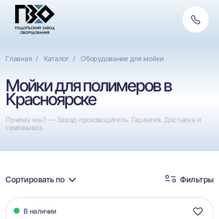
Обратн
Фильтры
связь
По назначению
Сбросить
Главная
Каталог
Оборудование для мойки
Мойки для ПЭТ
Мойки для полимеров в
Мойки для плёнки
Красноярске
Почему мы? — Завод-производитель. Гарантия. Доставка и
самовывоз.
Сортировать по
Фильтры
Каталог
В наличии
товаров
Добав