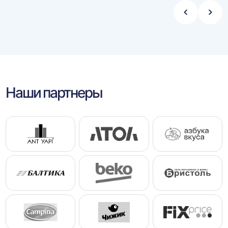
Стрелка
Стре
влево
впра
Наши партнеры