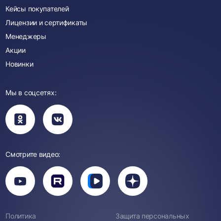
Кейсы покупателей
Лицензии и сертификаты
Менеджеры
Акции
Новинки
Мы в соцсетях:
Вы
Вы
перейдете
перейдете
в
в
группу
группу
Одноклассники
ВКонтакте
Смотрите видео:
Вы
перейдете
Вы
Вы
Вы
на
перейдете
перейдете
перейдете
канал
на
на
на
YouTube
канал
канал
канал
Rutube
Вк
Дзен
Политика
Защита персональных