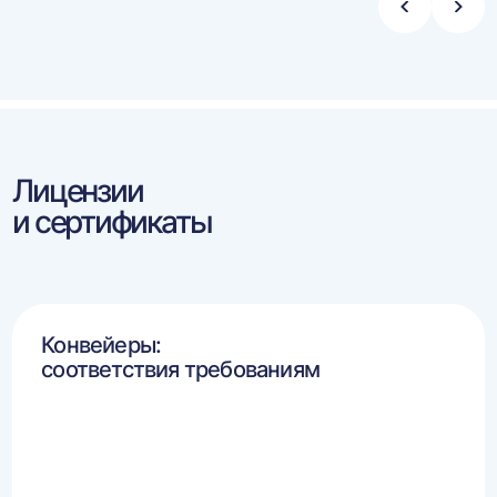
Стрелка
Стре
влево
впра
Лицензии
и сертификаты
Конвейеры:
соответствия требованиям