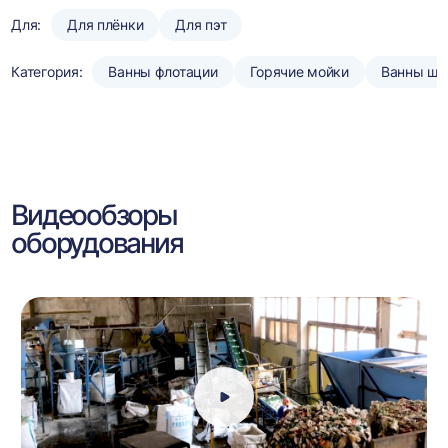
Для:
Для плёнки
Для пэт
Категория:
Ванны флотации
Горячие мойки
Ванны шн
Видеообзоры
оборудования