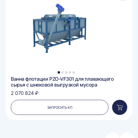
в
внение
сравне
1
2
3
4
5
Ванна флотации PZO-VF301 для плавающего
сырья с шнековой выгрузкой мусора
2 070 824 ₽
ЗАПРОСИТЬ КП
вить
Добавит
в
ину
корзину