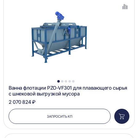
в
избра
Добав
в
сравн
1
2
3
4
5
Ванна флотации PZO-VF301 для плавающего сырья
с шнековой выгрузкой мусора
2 070 824 ₽
ЗАПРОСИТЬ КП
Добави
в
корзин