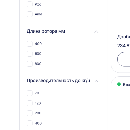
Pzo
Для пэт бутылок
Amd
Для соли
Для пластика, полимеров,
Длина ротора мм
пластмассы
Дроб
Для пвх отходов
400
234 8
Для шин и покрышек
600
Для стекла
800
Для синтепона
Производительность до кг/ч
Для пнд
В н
Для угля
70
Для макулатуры
120
Для арболита
200
Для металлической стружки
400