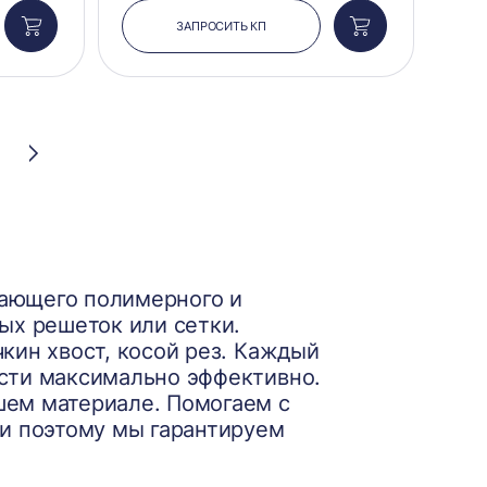
ЗАПРОСИТЬ КП
Добавить
Добавить
в
в
корзину
корзину
Следующая
страница
пающего полимерного и
ых решеток или сетки.
кин хвост, косой рез. Каждый
ости максимально эффективно.
шем материале. Помогаем с
 и поэтому мы гарантируем