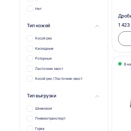
Нет
Дроб
1 423
Тип ножей
Косой рез
Каскадные
Роторные
В н
Ласточкин хвост
Косой рез / Ласточкин хвост
Тип выгрузки
Шнековая
Пневмотранспорт
Горка