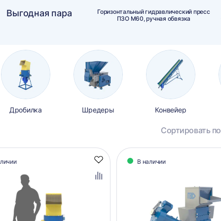
Выгодная пара
Горизонтальный гидравлический пресс
ПЗО М60, ручная обвязка
Дробилка
Шредеры
Конвейер
Сортировать по
алог
аличии
В наличии
Добавить
аров
в
избранное
Добавить
в
сравнение