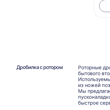
Дробилка с ротором
Роторные др
бытового вто
Используемые
из ножей по
Мы предлага
пусконаладко
быстрое сер