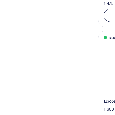
1 475
В н
Дроб
1 603