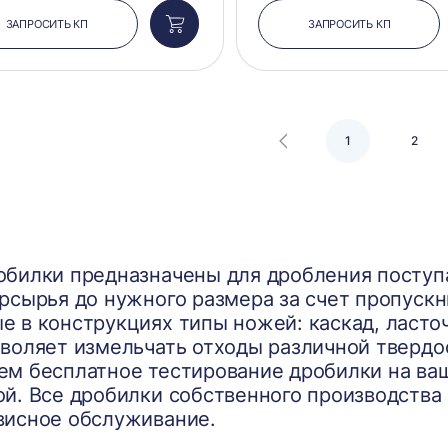
ЗАПРОСИТЬ КП
ЗАПРОСИТЬ КП
Добавить
в
корзину
1
2
обилки предназначены для дробления посту
рсырья до нужного размера за счет пропускн
 в конструкциях типы ножей: каскад, ласточ
зволяет измельчать отходы различной тверд
ем бесплатное тестирование дробилки на ва
й. Все дробилки собственного производства
висное обслуживание.