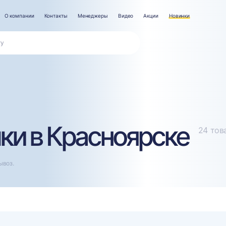
О компании
Контакты
Менеджеры
Видео
Акции
Новинки
ки в Красноярске
24 тов
ывоз.