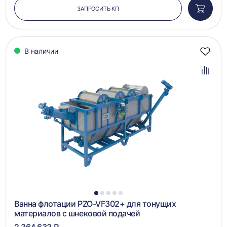
ЗАПРОСИТЬ КП
Добави
в
корзин
В наличии
Добав
в
избра
Добав
в
сравн
1
2
3
4
5
Ванна флотации PZO-VF302+ для тонущих
материалов с шнековой подачей