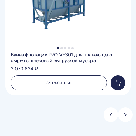
1
2
3
4
5
Ванна флотации PZO-VF301 для плавающего
сырья с шнековой выгрузкой мусора
2 070 824 ₽
ЗАПРОСИТЬ КП
вить
Добавит
в
ину
корзину
Стрелка
Стре
влево
впра