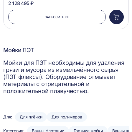
2 128 495 ₽
ЗАПРОСИТЬ КП
Добави
в
корзин
Мойки ПЭТ
Мойки для ПЭТ необходимы для удаления
грязи и мусора из измельчённого сырья
(ПЭТ флексы). Оборудование отмывает
материалы с отрицательной и
положительной плавучестью.
Для:
Для плёнки
Для полимеров
Категория:
Ванны флотации
Горячие мойки
Ванны шн