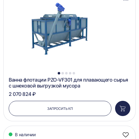
Добав
в
сравн
1
2
3
4
5
Ванна флотации PZO-VF301 для плавающего сырья
с шнековой выгрузкой мусора
2 070 824 ₽
ЗАПРОСИТЬ КП
Добави
в
корзин
В наличии
Добав