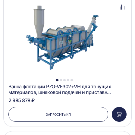
в
избра
Добав
в
сравн
1
2
3
4
5
Ванна флотации PZO-VF302+VH для тонущих
материалов, шнековой подачей и приставн…
2 985 878 ₽
ЗАПРОСИТЬ КП
Добави
в
корзин