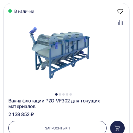
В наличии
Добав
в
избра
Добав
в
сравн
1
2
3
4
5
Ванна флотации PZO-VF302 для тонущих
материалов
2 139 852 ₽
ЗАПРОСИТЬ КП
Добави