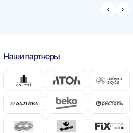
Стрелка
Стре
влево
впра
Наши партнеры