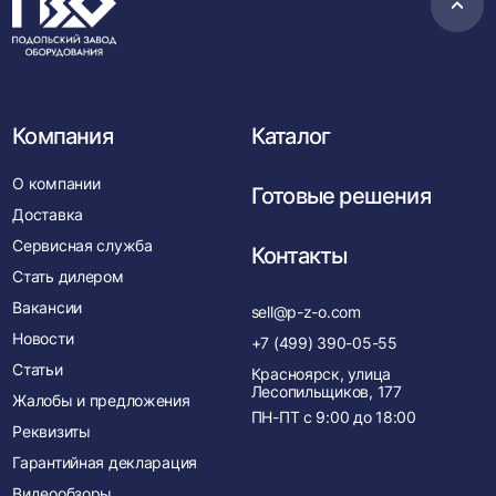
Пере
в
нача
Компания
Каталог
О компании
Готовые решения
Доставка
Сервисная служба
Контакты
Стать дилером
Вакансии
sell@p-z-o.com
Новости
+7 (499) 390-05-55
Статьи
Красноярск, улица
Лесопильщиков, 177
Жалобы и предложения
ПН-ПТ с
9:00
до
18:00
Реквизиты
Гарантийная декларация
Видеообзоры