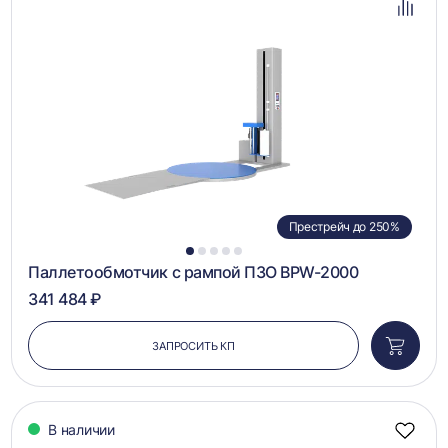
избра
Добав
в
сравн
Престрейч до 250%
1
2
3
4
5
Паллетообмотчик с рампой ПЗО BPW-2000
341 484 ₽
ЗАПРОСИТЬ КП
Добави
в
корзин
В наличии
Добав