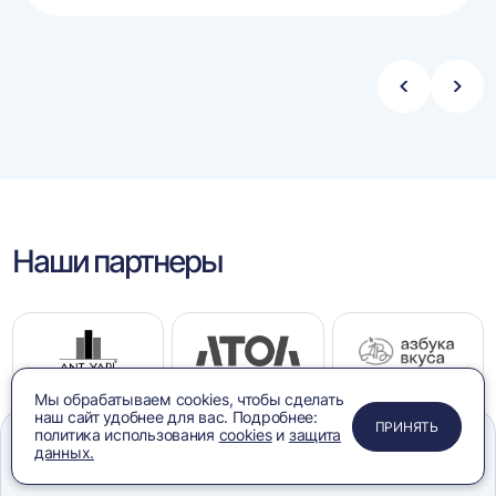
Стрелка
Стре
влево
впра
Наши партнеры
Мы обрабатываем cookies, чтобы сделать
наш сайт удобнее для вас. Подробнее:
ПРИМЕНИТЬ
ЗАКРЫТЬ
ЗАКРЫТЬ
ЗАКРЫТЬ
ПРИНЯТЬ
политика использования
cookies
и
защита
данных.
Меню
Сравнение
Избранное
Корзина
Поиск