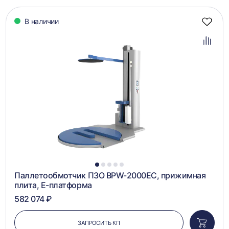
В наличии
Добав
в
избра
Добав
в
сравн
1
2
3
4
5
Паллетообмотчик ПЗО BPW-2000EC, прижимная
плита, Е-платформа
582 074 ₽
ЗАПРОСИТЬ КП
Добави