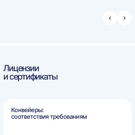
Стрелка
Стре
влево
впра
Лицензии
и сертификаты
Конвейеры:
соответствия требованиям