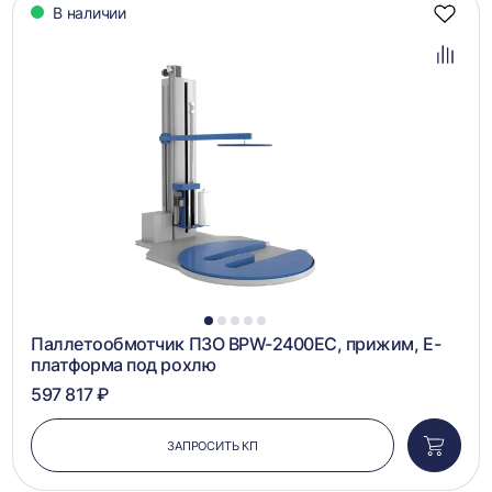
В наличии
Добав
в
избра
Добав
в
сравн
1
2
3
4
5
Паллетообмотчик ПЗО BPW-2400EC, прижим, Е-
платформа под рохлю
597 817 ₽
ЗАПРОСИТЬ КП
Добави
в
корзин