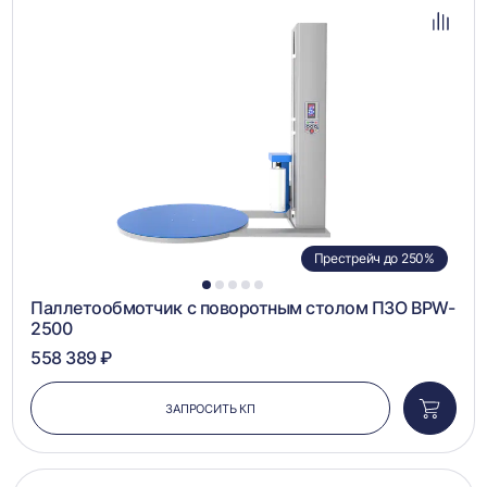
в
избра
Добав
в
сравн
Престрейч до 250%
1
2
3
4
5
Паллетообмотчик с поворотным столом ПЗО BPW-
2500
558 389 ₽
ЗАПРОСИТЬ КП
Добави
в
корзин