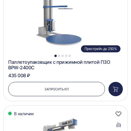
Престрейч до 250%
1
2
3
4
5
Паллетоупаковщик с прижимной плитой ПЗО
BPW-2400C
435 008 ₽
ЗАПРОСИТЬ КП
Добави
в
корзин
В наличии
Добав
в
избра
Добав