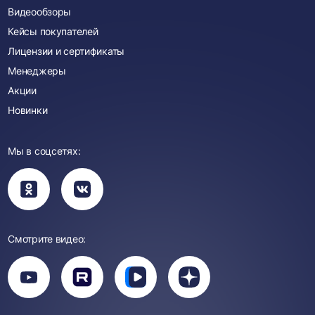
Видеообзоры
Кейсы покупателей
Лицензии и сертификаты
Менеджеры
Акции
Новинки
Мы в соцсетях:
Вы
Вы
перейдете
перейдете
в
в
группу
группу
Одноклассники
ВКонтакте
Смотрите видео:
Вы
перейдете
Вы
Вы
Вы
на
перейдете
перейдете
перейдете
канал
на
на
на
YouTube