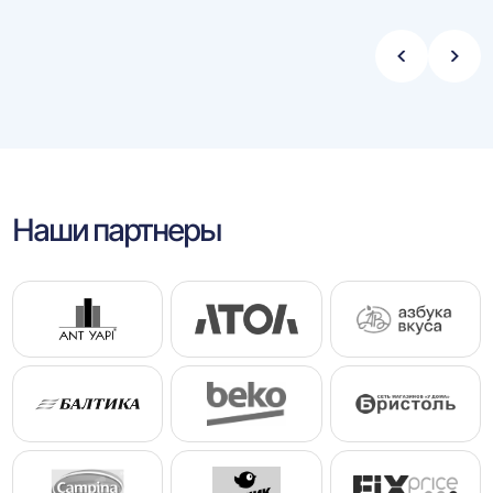
Стрелка
Стре
влево
впра
Наши партнеры