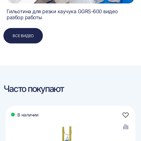
Гильотина для резки каучука GGRS-600 видео
разбор работы
ВСЕ ВИДЕО
Часто покупают
В наличии
авить
Добави
в
ранное
избран
авить
Добави
в
внение
сравне