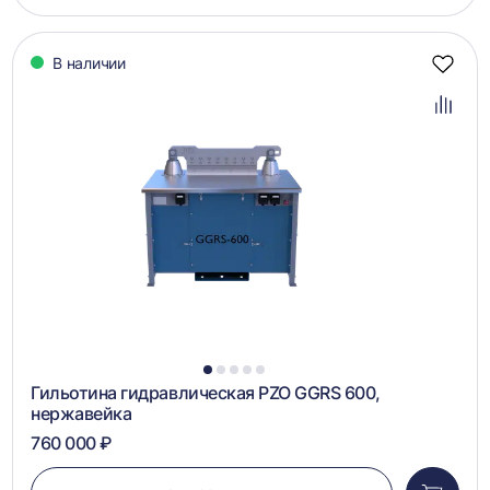
корзин
В наличии
Добав
в
избра
Добав
в
сравн
1
2
3
4
5
Гильотина гидравлическая PZO GGRS 600,
нержавейка
760 000 ₽