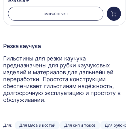
978 649 ₽
ЗАПРОСИТЬ КП
Добави
в
корзин
Резка каучука
Гильотины для резки каучука
предназначены для рубки каучуковых
изделий и материалов для дальнейшей
переработки. Простота конструкции
обеспечивает гильотинам надёжность,
долгосрочную эксплуатацию и простоту в
обслуживании.
Для:
Для мяса и костей
Для кип и тюков
Для рулоно