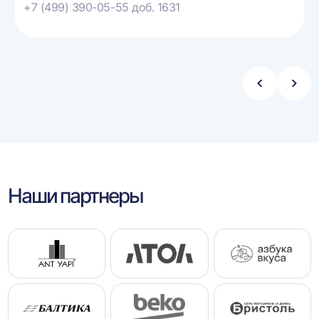
+7 (499) 390-05-55 доб. 1631
Стрелка
Стре
влево
впра
Наши партнеры