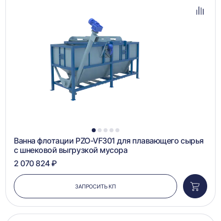
в
избра
Добав
в
сравн
1
2
3
4
5
Ванна флотации PZO-VF301 для плавающего сырья
с шнековой выгрузкой мусора
2 070 824 ₽
ЗАПРОСИТЬ КП
Добави
в
корзин