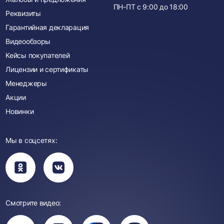
ПН-ПТ с
9:00
до
18:00
Реквизиты
Гарантийная декларация
Видеообзоры
Кейсы покупателей
Лицензии и сертификаты
Менеджеры
Акции
Новинки
Мы в соцсетях:
Вы
Вы
перейдете
перейдете
в
в
группу
группу
Одноклассники
ВКонтакте
Смотрите видео:
Вы