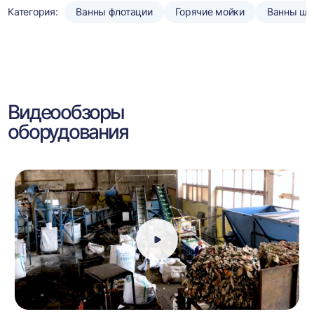
Категория:
Ванны флотации
Горячие мойки
Ванны шн
Видеообзоры
оборудования