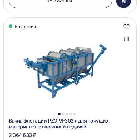
ЗАПРОСИТЬ КП
Добави
в
корзин
В наличии
Добав
в
избра
Добав
в
сравн
1
2
3
4
5
Ванна флотации PZO-VF302+ для тонущих
материалов с шнековой подачей
2 364 633 ₽