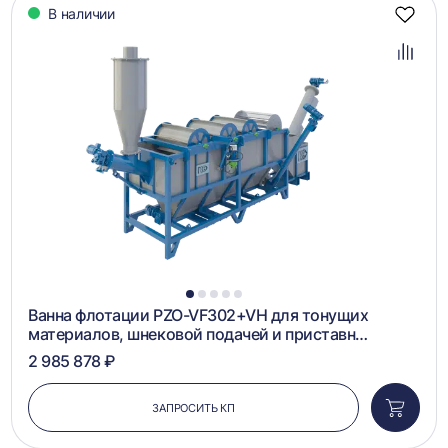
В наличии
Добав
в
избра
Добав
в
сравн
1
2
3
4
5
Ванна флотации PZO-VF302+VH для тонущих
материалов, шнековой подачей и приставн…
2 985 878 ₽
ЗАПРОСИТЬ КП
Добави
в