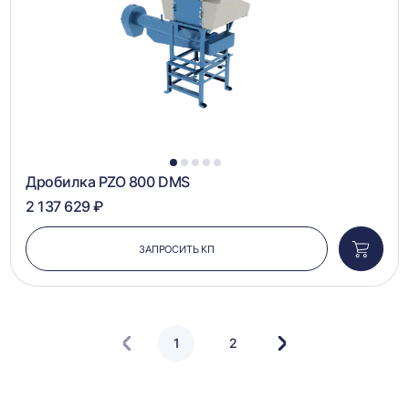
1
2
3
4
5
Дробилка PZO 800 DMS
2 137 629 ₽
ЗАПРОСИТЬ КП
Добави
в
корзин
1
2
Следующая
страница