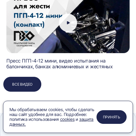
Пресс ПГП-4-12 мини, видео испытания на
балончиках, банках алюминиевых и жестяных
ВСЕ ВИДЕО
Мы обрабатываем cookies, чтобы сделать
наш сайт удобнее для вас. Подробнее:
ПРИМЕНИТЬ
ЗАКРЫТЬ
ЗАКРЫТЬ
ЗАКРЫТЬ
ПРИНЯТЬ
политика использования
cookies
и
защита
данных.
Меню
Сравнение
Избранное
Корзина
Поиск
Часто покупают