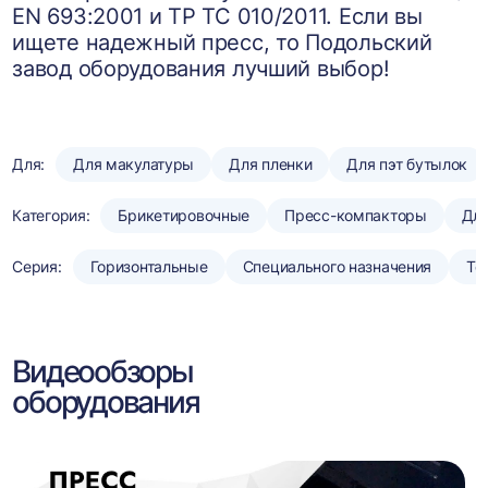
EN 693:2001 и ТР ТС 010/2011. Если вы
ищете надежный пресс, то Подольский
завод оборудования лучший выбор!
Для:
Для макулатуры
Для пленки
Для пэт бутылок
Категория:
Брикетировочные
Пресс-компакторы
Для
Серия:
Горизонтальные
Специального назначения
То
Видеообзоры
оборудования