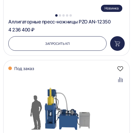
Новинка
1
2
3
4
5
Аллигаторные пресс-ножницы PZO AN-12350
4 236 400 ₽
ЗАПРОСИТЬ КП
Добави
в
корзин
Под заказ
Добав
в
избра
Добав
в
сравн