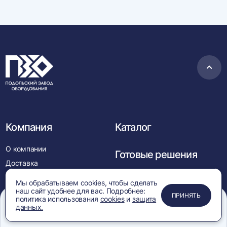
Пере
в
нача
Компания
Каталог
О компании
Готовые решения
Доставка
Сервисная служба
Контакты
Мы обрабатываем cookies, чтобы сделать
наш сайт удобнее для вас. Подробнее:
Стать дилером
ЗАКРЫТЬ
ЗАКРЫТЬ
ЗАКРЫТЬ
ПРИНЯТЬ
политика использования
cookies
и
защита
Вакансии
данных.
sell@p-z-o.com
Меню
Сравнение
Избранное
Корзина
Поиск
Новости
+7 (499) 390-05-55