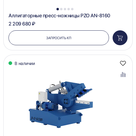
1
2
3
4
5
Аллигаторные пресс-ножницы PZO AN-8160
2 209 680 ₽
ЗАПРОСИТЬ КП
Добави
в
корзин
В наличии
Добав
в
избра
Добав
в
сравн