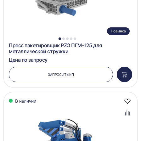
Новинка
1
2
3
4
5
Пресс пакетировщик PZO ПГМ-125 для
металлической стружки
Цена по запросу
ЗАПРОСИТЬ КП
Добави
в
корзин
В наличии
Добав
в
избра
Добав
в
сравн