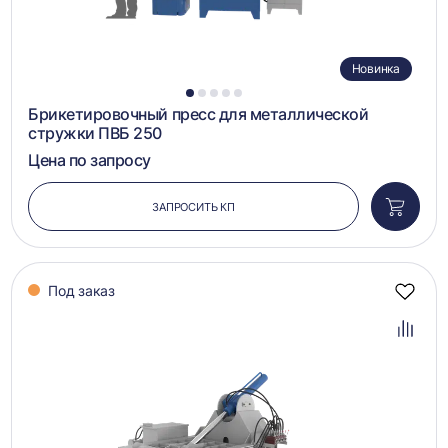
Новинка
1
2
3
4
5
Брикетировочный пресс для металлической
стружки ПВБ 250
Цена по запросу
ЗАПРОСИТЬ КП
Добави
в
корзин
Под заказ
Добав
в
избра
Добав
в
сравн