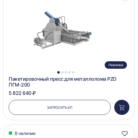
в
сравн
Новинка
1
2
3
4
5
Пакетировочный пресс для металлолома PZO
ПГМ-200
5 822 640 ₽
ЗАПРОСИТЬ КП
Добави
в
корзин
В наличии
Добав