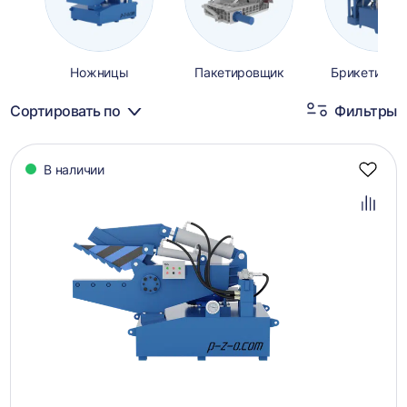
Ножницы
Пакетировщик
Брикетиров
Сортировать по
Фильтры
Каталог
В наличии
товаров
Добав
в
избра
Добав
в
сравн