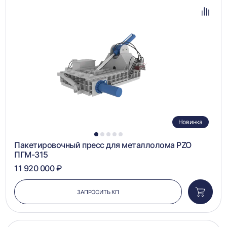
в
избра
Добав
в
сравн
Новинка
1
2
3
4
5
Пакетировочный пресс для металлолома PZO
ПГМ-315
11 920 000 ₽
ЗАПРОСИТЬ КП
Добави
в
корзин