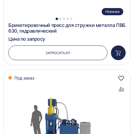
Новинка
1
2
3
4
5
Брикетировочный пресс для стружки металла ПВБ
630, гидравлический
Цена по запросу
ЗАПРОСИТЬ КП
Добави
в
корзин
Под заказ
Добав
в
избра
Добав
в
сравн