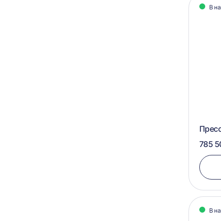
950x1060x750
В н
575х1050
900х700х600
900х1100х750
900х1100х700
900х1050х750
800х1000х1000
800х1000x1000
Пресс
785 5
В н