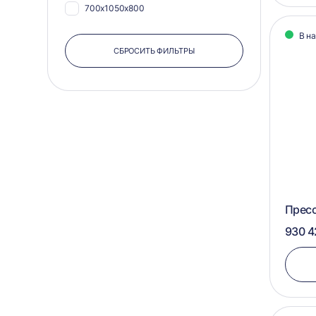
700х1050х800
500х1100
500х750х550
В н
500х600
СБРОСИТЬ ФИЛЬТРЫ
500х750х500
500х700
500х600х400
500х840
500х580х400
500х900
450х820х650
550х1040
450х750х500
550х1080
400х600х350
550х1100
400х580х500
Прес
550х575
350х600х400
930 4
550х580
1150х1200х800
550х600
950х1100х900
560х1055
950х1100х750
570х1050