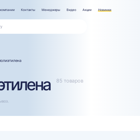
компании
Контакты
Менеджеры
Видео
Акции
Новинки
полиэтилена
этилена
85 товаров
ывоз.