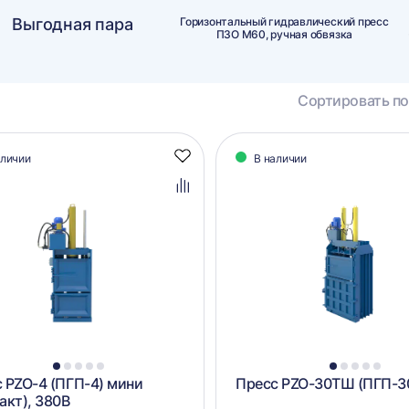
Выгодная пара
Горизонтальный гидравлический пресс
ПЗО М60, ручная обвязка
Сортировать по
алог
аличии
В наличии
Добавить
аров
в
избранное
Добавить
в
сравнение
1
2
3
4
5
1
2
3
4
5
 PZO-4 (ПГП-4) мини
Пресс PZO-30ТШ (ПГП-
акт), 380В