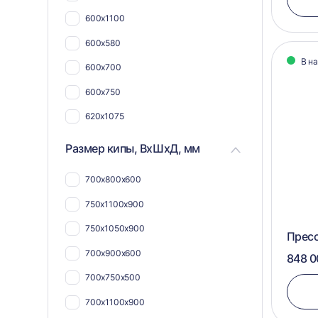
600х1100
600х580
В н
600х700
600х750
620х1075
680х1120
Размер кипы, ВхШхД, мм
730х1055
700х800х600
600х1050
750х1100х900
400х750
750х1050х900
Прес
412х800
700х900х600
848 0
420х1020
700х750х500
455х590
700х1100х900
485х750