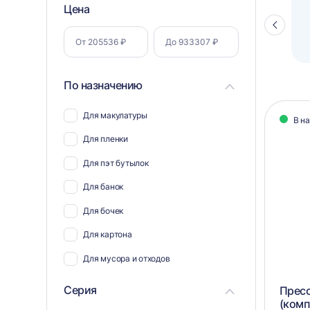
Фильтр
Цена
Полуавтоматический паллетоупаковщик
ПЗО BPW-2000
Стрелка
по
влево
параметрам
По назначению
Кат
Для макулатуры
В н
тов
Для пленки
Для пэт бутылок
Для банок
Для бочек
Для картона
Для мусора и отходов
Для пластика
Серия
Пресс
(комп
Для ветоши