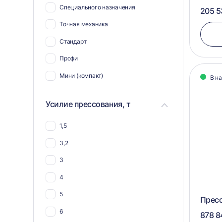
Специального назначения
205 5
Для биг-бэгов
Точная механика
Для жести
Стандарт
Для пнд
Профи
Для ткани
Мини (компакт)
В н
Для гофрокартона
Для тетра пак
Усилие прессования, т
Для упаковки
1,5
Для ящиков
3,2
Для канистр
3
Для пенопласта
4
Для мешковины
5
Пресс
Для опилок
6
878 8
Для мешков