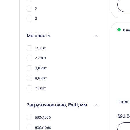
45
2
3
В н
Мощность
1,5 кВт
2,2 кВт
3,0 кВт
4,0 кВт
7,5 кВт
Пресс
Загрузочное окно, ВхШ, мм
692 5
590х1200
600х1060