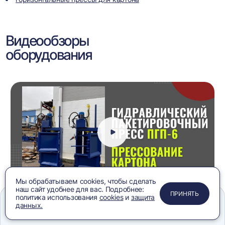
Видеообзоры
оборудования
Мы обрабатываем cookies, чтобы сделать
наш сайт удобнее для вас. Подробнее:
ПРИМЕНИТЬ
ЗАКРЫТЬ
ЗАКРЫТЬ
ЗАКРЫТЬ
ПРИНЯТЬ
Пресс гидравлический вертикальный ПГП-6 на
политика использования
cookies
и
защита
картоне, видеообзор
данных.
Меню
Сравнение
Избранное
Корзина
Поиск