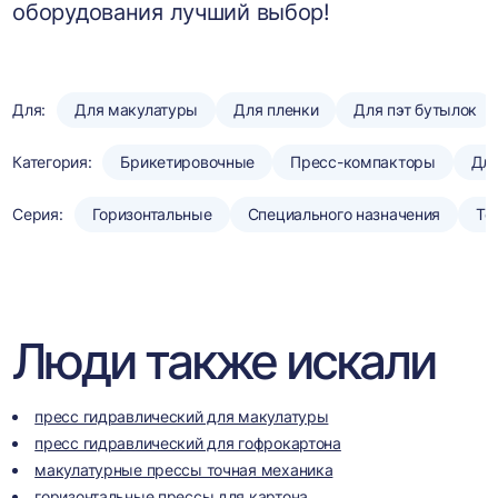
оборудования лучший выбор!
Для:
Для макулатуры
Для пленки
Для пэт бутылок
Категория:
Брикетировочные
Пресс-компакторы
Для
Серия:
Горизонтальные
Специального назначения
То
Люди также искали
пресс гидравлический для макулатуры
пресс гидравлический для гофрокартона
макулатурные прессы точная механика
горизонтальные прессы для картона