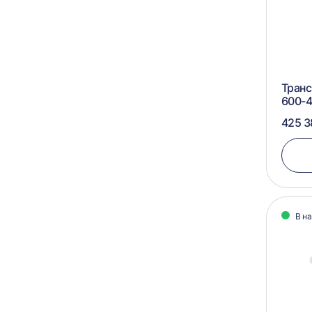
Транс
600-4
425 3
В н