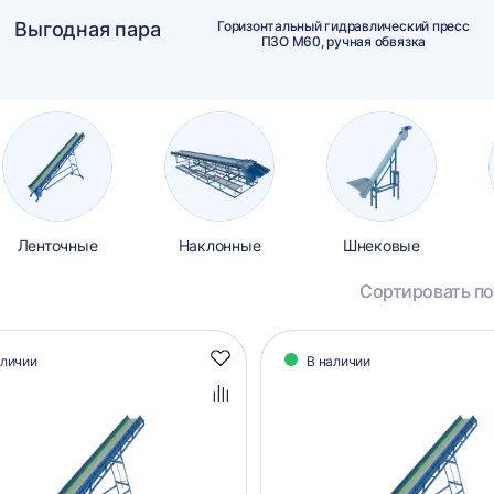
Выгодная пара
Горизонтальный гидравлический пресс
ПЗО М60, ручная обвязка
Ленточные
Наклонные
Шнековые
Сортировать по
алог
аличии
В наличии
Добавить
аров
в
избранное
Добавить
в
сравнение