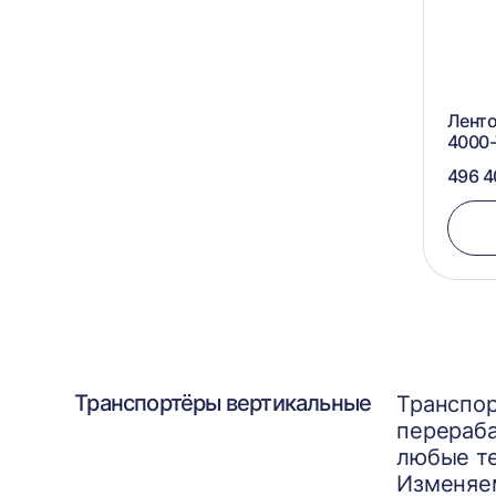
Ленто
4000-
496 4
Транспортёры вертикальные
Транспор
перераба
любые те
Изменяем