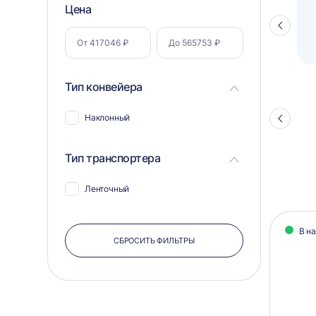
Фильтр
Цена
Полуавтоматический паллетоупаковщик
ПЗО BPW-2000
Стрелка
по
влево
параметрам
Тип конвейера
Наклонный
Стрелка
влево
Тип транспортера
Ленточный
Кат
В н
тов
СБРОСИТЬ ФИЛЬТРЫ