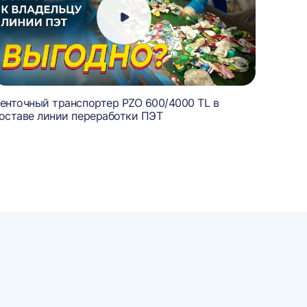
енточный транспортер PZO 600/4000 TL в
Конвей
оставе линии переработки ПЭТ
PZO 40