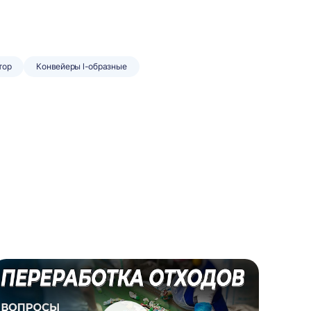
тор
Конвейеры l-образные