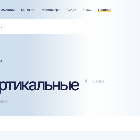
компании
Контакты
Менеджеры
Видео
Акции
Новинки
е
ртикальные
4 товара
ывоз.