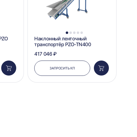
1
2
3
4
5
PZO
Наклонный ленточный
транспортёр PZO-TN400
417 046 ₽
ЗАПРОСИТЬ КП
Добавить
Добавить
в
в
корзину
корзину