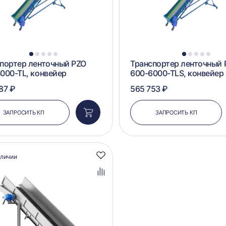
1
2
3
4
5
1
2
3
4
5
портер ленточный PZO
Транспортер ленточный 
000-TL, конвейер
600-6000-TLS, конвейер
87 ₽
565 753 ₽
ЗАПРОСИТЬ КП
ЗАПРОСИТЬ КП
Добавить
в
корзину
аличии
Добавить
в
избранное
Добавить
в
сравнение