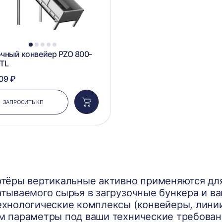
1
2
3
4
5
чный конвейер PZO 800-
TL
09 ₽
ЗАПРОСИТЬ КП
Добавить
в
корзину
тёры вертикальные активно применяются дл
тываемого сырья в загрузочные бункера и ва
хнологические комплексы (конвейеры, линии
 параметры под ваши технические требован