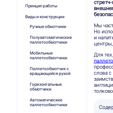
стретч-
Принцип работы
внешнег
безопас
Виды и конструкции
Мы част
Ручные обмотчики
Но испо
и напит
Полуавтоматические
паллетообмотчики
центры,
Мобильные
Для тех
паллетообмотчики
паллет
професс
Паллетообмотчик с
слова с
вращающейся рукой
заимств
Горизонтальные
англици
обмотчики
толково
Автоматические
паллетообмотчики
Соде