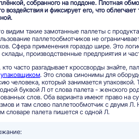
плёнкой, собранного на поддоне. Плотная обмо
о воздействия и фиксирует его, что облегчает
ной.
о видим такие замотанные паллеты с продукта
льзование паллетообмотчиков не ограничивает
ков. Сфера применения гораздо шире. Это лог
 склады, производственные предприятия и час
, кто часто разгадывает кроссворды знайте, п
оупаковщиком
. Это слова синонимы для оборуд
ию человека, который занимается упаковкой. Т
 одной буквой Л от слова палета - женского ро
ованных слов. Оба варианта имеют право на с
змов и там слово паллетообмотчик с двумя Л. 
м словаре палета пишется с одной Л.
ржание: