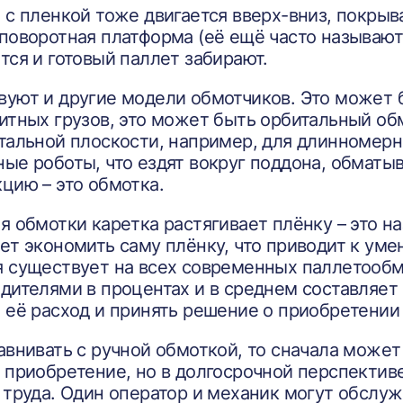
 с пленкой тоже двигается вверх-вниз, покрыв
поворотная платформа (её ещё часто называют 
тся и готовый паллет забирают.
вуют и другие модели обмотчиков. Это может
итных грузов, это может быть орбитальный обм
тальной плоскости, например, для длинномерн
ые роботы, что ездят вокруг поддона, обматыва
цию – это обмотка.
я обмотки каретка растягивает плёнку – это н
ет экономить саму плёнку, что приводит к уме
 существует на всех современных паллетообм
дителями в процентах и в среднем составляет 
 её расход и принять решение о приобретении
авнивать с ручной обмоткой, то сначала может
 приобретение, но в долгосрочной перспектив
 труда. Один оператор и механик могут обслу