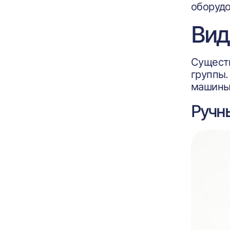
оборудо
Вид
Существ
группы.
машины
Ручн