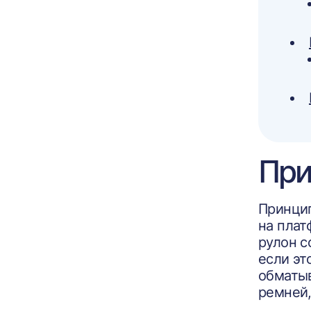
При
Принцип
на плат
рулон с
если эт
обматыв
ремней,