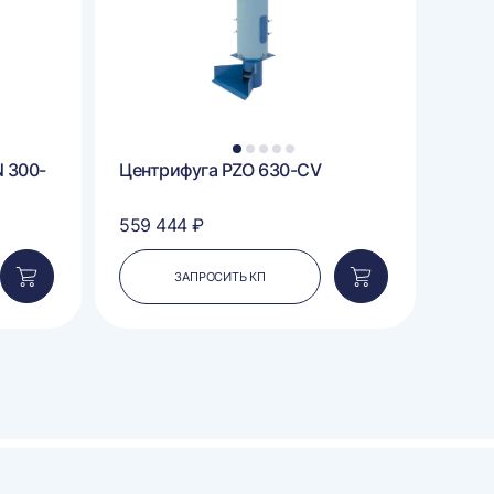
1
2
3
4
5
 300-
Центрифуга PZO 630-CV
Цент
380
559 444 ₽
469 
ЗАПРОСИТЬ КП
Добавить
Добавить
в
в
корзину
корзину