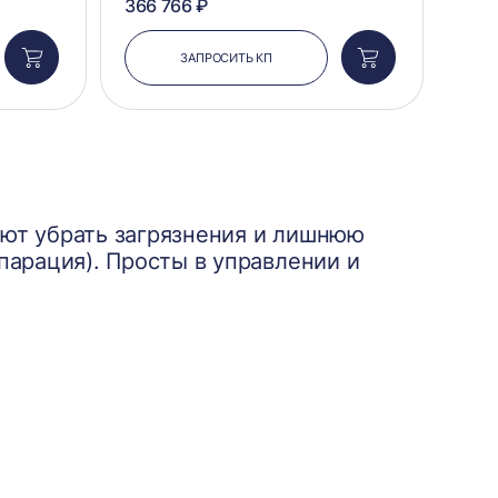
366 766 ₽
ЗАПРОСИТЬ КП
Добавить
Добавить
в
в
корзину
корзину
яют убрать загрязнения и лишнюю
парация). Просты в управлении и