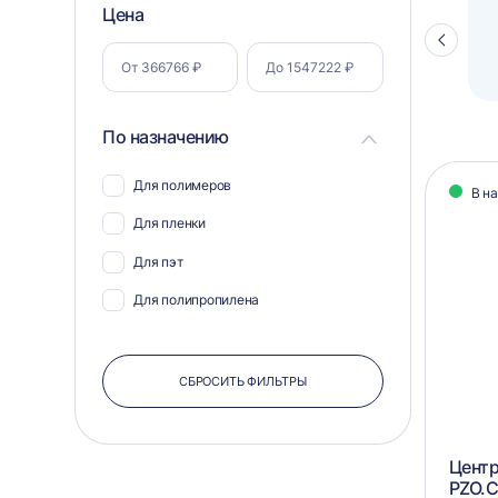
Фильтр
Цена
Полуавтоматический паллетоупаковщик
ПЗО BPW-2000
Стрелка
по
влево
параметрам
По назначению
Кат
Для полимеров
В н
тов
Для пленки
Для пэт
Для полипропилена
СБРОСИТЬ ФИЛЬТРЫ
Центр
PZO.