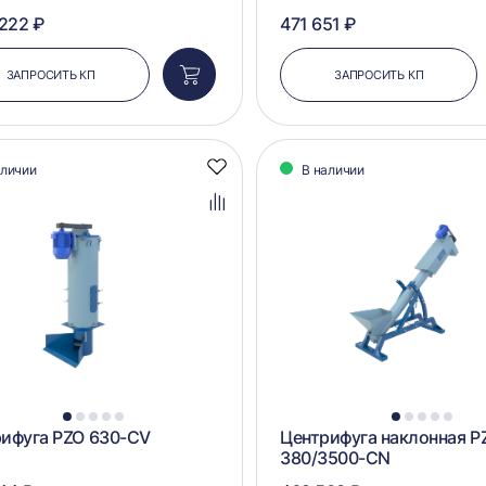
 222 ₽
471 651 ₽
ЗАПРОСИТЬ КП
ЗАПРОСИТЬ КП
Добавить
в
корзину
аличии
В наличии
Добавить
в
избранное
Добавить
в
сравнение
1
2
3
4
5
1
2
3
4
5
ифуга PZO 630-CV
Центрифуга наклонная P
380/3500-CN