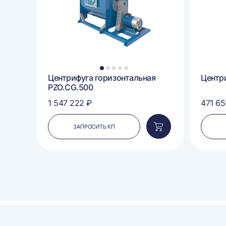
1
2
3
4
5
Центрифуга горизонтальная
Центр
PZO.CG.500
1 547 222 ₽
471 65
ЗАПРОСИТЬ КП
Добавить
Добавить
в
в
корзину
корзину