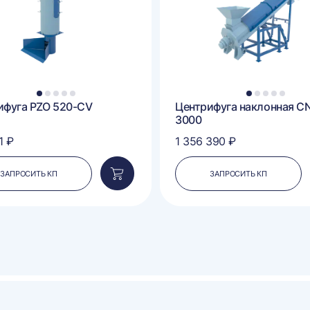
1
2
3
4
5
1
2
3
4
5
ифуга PZO 520-CV
Центрифуга наклонная CN
3000
1 ₽
1 356 390 ₽
ЗАПРОСИТЬ КП
ЗАПРОСИТЬ КП
Добавить
в
корзину