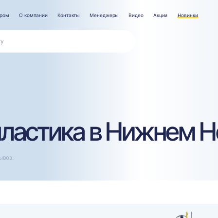
ером
О компании
Контакты
Менеджеры
Видео
Акции
Новинки
пластика в Нижнем Н
ывоз.