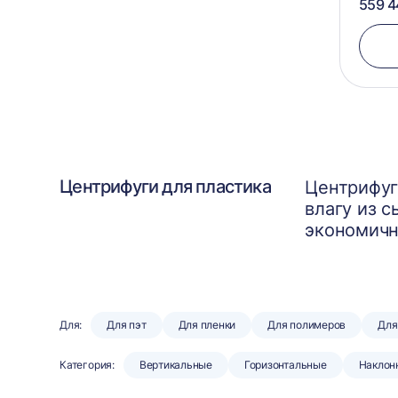
559 4
Центрифуги для пластика
Центрифуг
влагу из 
экономичн
Для:
Для пэт
Для пленки
Для полимеров
Для
Категория:
Вертикальные
Горизонтальные
Наклон