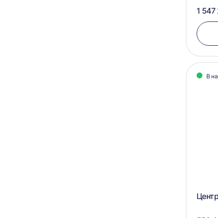
1 547
В н
Центр