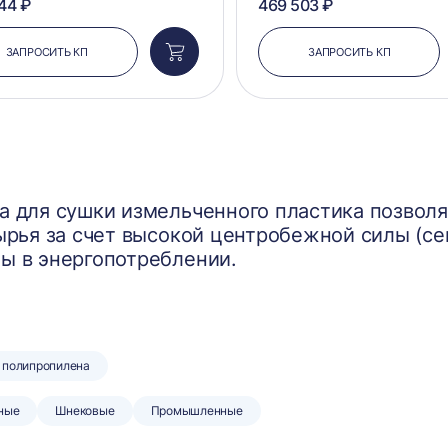
44 ₽
469 503 ₽
ЗАПРОСИТЬ КП
ЗАПРОСИТЬ КП
Добавить
в
корзину
а для сушки измельченного пластика позвол
сырья за счет высокой центробежной силы (се
ы в энергопотреблении.
 полипропилена
ные
Шнековые
Промышленные