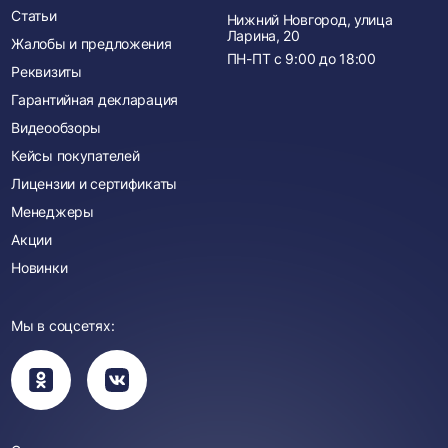
Статьи
Нижний Новгород, улица
Ларина, 20
Жалобы и предложения
ПН-ПТ с
9:00
до
18:00
Реквизиты
Гарантийная декларация
Видеообзоры
Кейсы покупателей
Лицензии и сертификаты
Менеджеры
Акции
Новинки
Мы в соцсетях:
Вы
Вы
перейдете
перейдете
в
в
группу
группу
Одноклассники
ВКонтакте