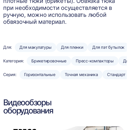
плотные тюки (брикеты). Обвязка тюка
при необходимости осуществляется в
ручную, можно использовать любой
обвязочный материал.
Для:
Для макулатуры
Для пленки
Для пэт бутылок
Категория:
Брикетировочные
Пресс-компакторы
Для
Серия:
Горизонтальные
Точная механика
Стандарт
Видеообзоры
оборудования