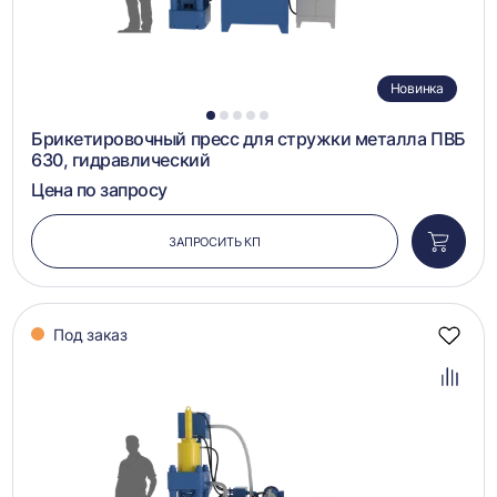
Новинка
1
2
3
4
5
Брикетировочный пресс для стружки металла ПВБ
630, гидравлический
Цена по запросу
ЗАПРОСИТЬ КП
Добави
в
корзин
Под заказ
Добав
в
избра
Добав
в
сравн