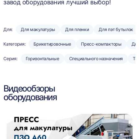
завод оборудования лучший выбор!
Для:
Для макулатуры
Для пленки
Для пэт бутылок
Категория:
Брикетировочные
Пресс-компакторы
Для
Серия:
Горизонтальные
Специального назначения
То
Видеообзоры
оборудования