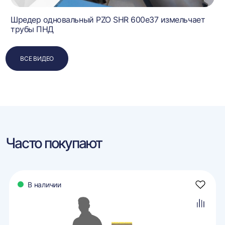
Шредер одновальный PZO SHR 600e37 измельчает
трубы ПНД
ВСЕ ВИДЕО
Часто покупают
В наличии
авить
Добави
в
ранное
избран
авить
Добави
в
внение
сравне