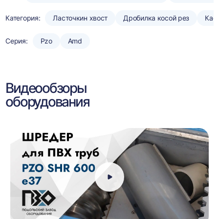
Категория:
Ласточкин хвост
Дробилка косой рез
Кас
Серия:
Pzo
Amd
Видеообзоры
оборудования