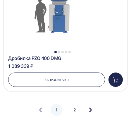
1
2
3
4
5
Дробилка PZO 400 DMG
1 089 339 ₽
ЗАПРОСИТЬ КП
Добави
в
корзин
1
2
Следующая
страница