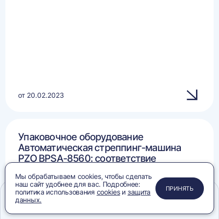
от 20.02.2023
Упаковочное оборудование
Автоматическая стреппинг-машина
PZO BPSA-8560: соответствие
требованиям
Мы обрабатываем cookies, чтобы сделать
наш сайт удобнее для вас. Подробнее:
ПРИМЕНИТЬ
ЗАКРЫТЬ
ЗАКРЫТЬ
ЗАКРЫТЬ
ПРИНЯТЬ
политика использования
cookies
и
защита
данных.
Меню
Сравнение
Избранное
Корзина
Поиск