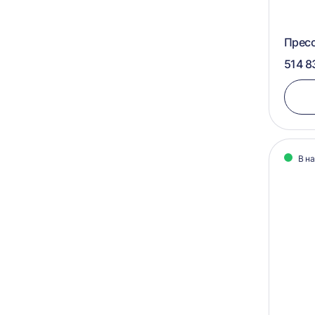
550х600
400х580х500
560х1055
Прес
350х600х400
570х1050
514 8
1150х1200х800
575х1050
950х1100х900
950х1100х750
900х700х600
В н
900х1100х750
900х1100х700
900х1050х750
850х1100х800-1500
800х1100х500-2500
800х1000х1000