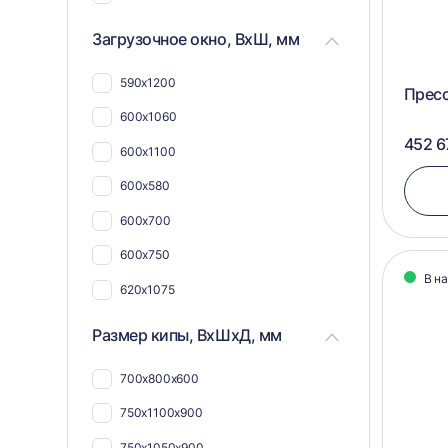
25,5 кВт
Загрузочное окно, ВхШ, мм
590х1200
Прес
600х1060
452 6
600х1100
600х580
600х700
600х750
В н
620х1075
730х1055
Размер кипы, ВхШхД, мм
600х1050
700х800х600
400х750
750х1100х900
412х800
750х1050х900