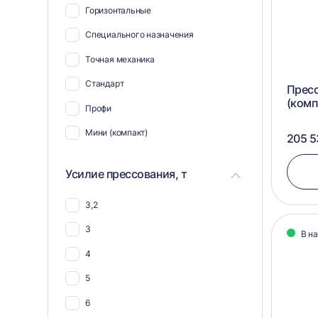
Горизонтальные
Для биг-бэгов
Специального назначения
Для жести
Точная механика
Для пнд
Стандарт
Пресс
Для ткани
(комп
Профи
Для гофрокартона
Мини (компакт)
205 5
Для тетра пак
Для упаковки
Усилие прессования, т
Для ящиков
3,2
Для канистр
3
В н
Для пенопласта
4
Для мешковины
5
Для опилок
6
Для мешков