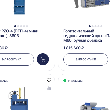
1
2
3
4
5
1
2
3
4
5
 PZO-4 (ПГП-4) мини
Горизонтальный
акт), 380В
гидравлический пресс 
М60, ручная обвязка
36 ₽
1 815 600 ₽
ЗАПРОСИТЬ КП
ЗАПРОСИТЬ КП
Добавить
в
корзину
аличии
В наличии
Добавить
в
избранное
Добавить
в
сравнение