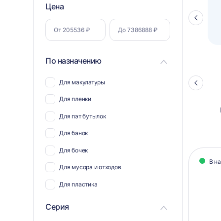
Фильтр
Цена
Полуавтоматический паллетоупаковщик
ПЗО BPW-2000
Стрелка
по
влево
параметрам
По назначению
Для макулатуры
Стрелка
влево
Для пленки
Для пэт бутылок
Для банок
Кат
Для бочек
В н
тов
Для мусора и отходов
Для пластика
Для полиэтилена
Серия
Для ветоши