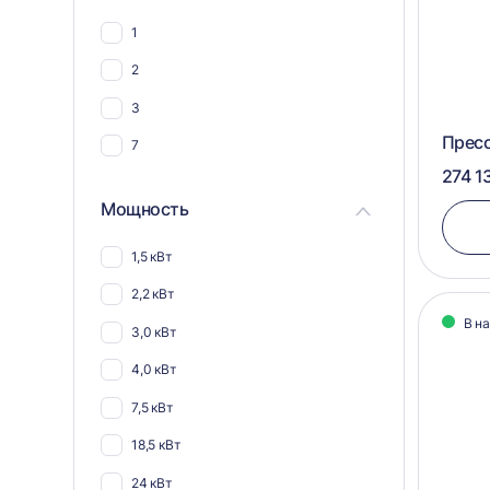
45
1
60
2
80
3
Пресс
7
274 1
Мощность
1,5 кВт
2,2 кВт
В н
3,0 кВт
4,0 кВт
7,5 кВт
18,5 кВт
24 кВт