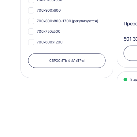
420х1020
700х900х600
455х590
700х800х800-1700 (регулируется)
Прес
485х750
700х750х500
500х1100
501 3
700х600х1200
500х600
700х1100х900
500х700
СБРОСИТЬ ФИЛЬТРЫ
700х1050х800
500х840
500х750х550
500х900
В н
500х750х500
550х1040
500х600х400
550х1080
500х580х400
550х1100
450х820х650
550х575
450х750х500
550х580
400х600х350