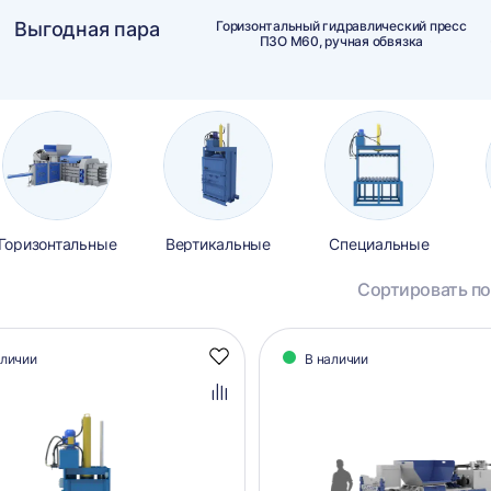
Выгодная пара
Горизонтальный гидравлический пресс
ПЗО М60, ручная обвязка
Горизонтальные
Вертикальные
Специальные
Сортировать по
алог
аличии
В наличии
Добавить
аров
в
избранное
Добавить
в
сравнение