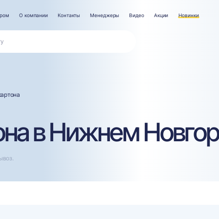
ером
О компании
Контакты
Менеджеры
Видео
Акции
Новинки
картона
она в Нижнем Новго
ывоз.