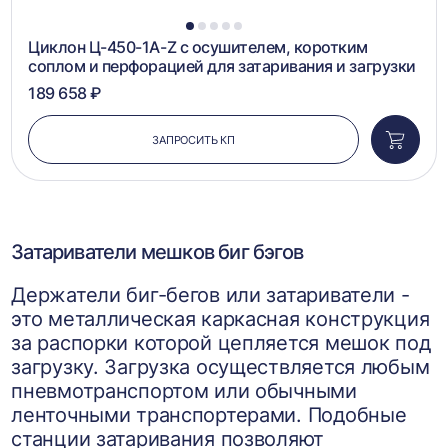
1
2
3
4
5
Циклон Ц-450-1A-Z с осушителем, коротким
соплом и перфорацией для затаривания и загрузки
189 658 ₽
ЗАПРОСИТЬ КП
Добави
в
корзин
Затариватели мешков биг бэгов
Держатели биг-бегов или затариватели -
это металлическая каркасная конструкция
за распорки которой цепляется мешок под
загрузку. Загрузка осуществляется любым
пневмотранспортом или обычными
ленточными транспортерами. Подобные
станции затаривания позволяют