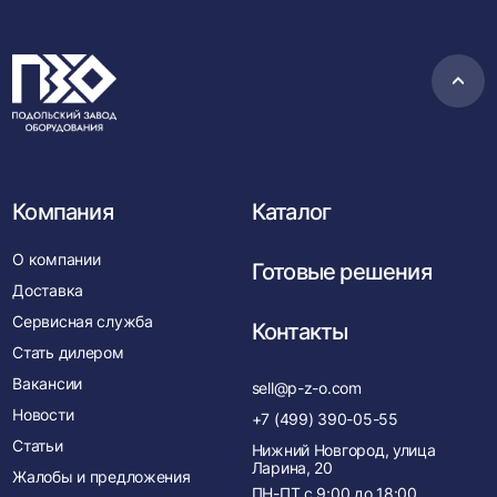
Пере
в
нача
Компания
Каталог
О компании
Готовые решения
Доставка
Сервисная служба
Контакты
Стать дилером
Вакансии
sell@p-z-o.com
Новости
+7 (499) 390-05-55
Статьи
Нижний Новгород, улица
Ларина, 20
Жалобы и предложения
ПН-ПТ с
9:00
до
18:00