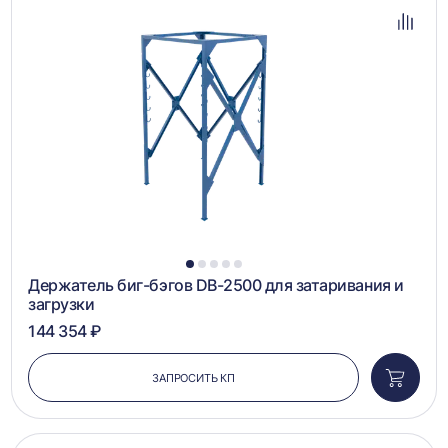
в
избра
Добав
в
сравн
1
2
3
4
5
Держатель биг-бэгов DB-2500 для затаривания и
загрузки
144 354 ₽
ЗАПРОСИТЬ КП
Добави
в
корзин