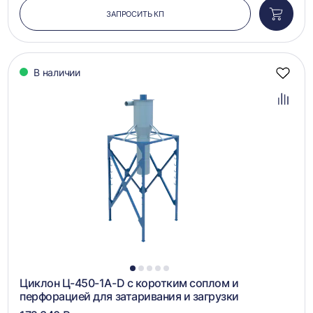
ЗАПРОСИТЬ КП
Добави
в
корзин
В наличии
Добав
в
избра
Добав
в
сравн
1
2
3
4
5
Циклон Ц-450-1A-D с коротким соплом и
перфорацией для затаривания и загрузки