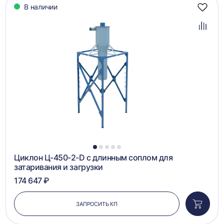
В наличии
Добав
в
избра
Добав
в
сравн
1
2
3
4
5
Циклон Ц-450-2-D с длинным соплом для
затаривания и загрузки
174 647 ₽
ЗАПРОСИТЬ КП
Добави
в