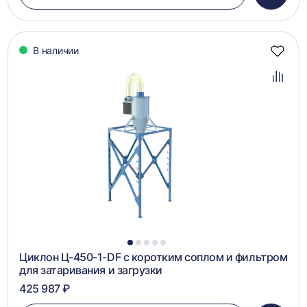
в
корзин
В наличии
Добав
в
избра
Добав
в
сравн
1
2
3
4
5
Циклон Ц-450-1-DF с коротким соплом и фильтром
для затаривания и загрузки
425 987 ₽