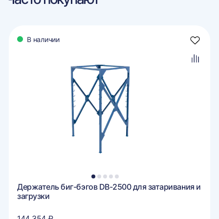
В наличии
авить
Добави
в
ранное
избран
авить
Добави
в
внение
сравне
1
2
3
4
5
Держатель биг-бэгов DB-2500 для затаривания и
загрузки
144 354 ₽