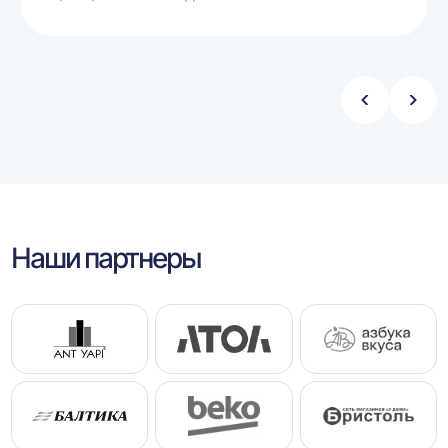
Стрелка
Стре
влево
впра
Наши партнеры