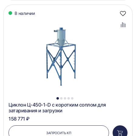
корзин
В наличии
Добав
в
избра
Добав
в
сравн
1
2
3
4
5
Циклон Ц-450-1-D с коротким соплом для
затаривания и загрузки
158 771 ₽
ЗАПРОСИТЬ КП
Добави