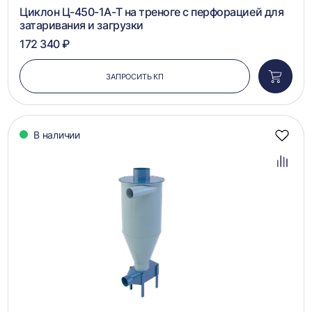
1
2
3
4
5
Циклон Ц-450-1А-Т на треноге с перфорацией для
затаривания и загрузки
172 340 ₽
ЗАПРОСИТЬ КП
Добави
в
корзин
В наличии
Добав
в
избра
Добав
в
сравн