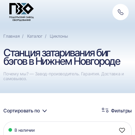
Обратн
Фильтры
связь
По назначению
Сбросить
Главная
Каталог
Циклоны
Циклоны для полимеров
Станция затаривания биг
бэгов в Нижнем Новгороде
Почему мы? — Завод-производитель. Гарантия. Доставка и
самовывоз.
Сортировать по
Фильтры
Каталог
В наличии
товаров
Добав