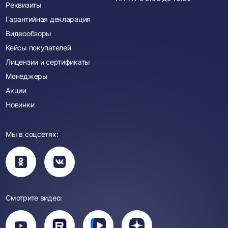
Реквизиты
Гарантийная декларация
Видеообзоры
Кейсы покупателей
Лицензии и сертификаты
Менеджеры
Акции
Новинки
Мы в соцсетях:
Вы
Вы
перейдете
перейдете
в
в
группу
группу
Одноклассники
ВКонтакте
Смотрите видео:
Вы
перейдете