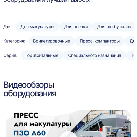
Для:
Для макулатуры
Для пленки
Для пэт бутылок
Категория:
Брикетировочные
Пресс-компакторы
Для
Серия:
Горизонтальные
Специального назначения
То
Видеообзоры
оборудования