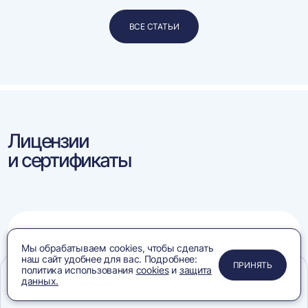
ВСЕ СТАТЬИ
Лицензии
и сертификаты
Конвейеры:
Мы обрабатываем cookies, чтобы сделать
соответствия требованиям
наш сайт удобнее для вас. Подробнее:
ПРИМЕНИТЬ
ЗАКРЫТЬ
ЗАКРЫТЬ
ЗАКРЫТЬ
ПРИНЯТЬ
политика использования
cookies
и
защита
данных.
Меню
Сравнение
Избранное
Корзина
Поиск