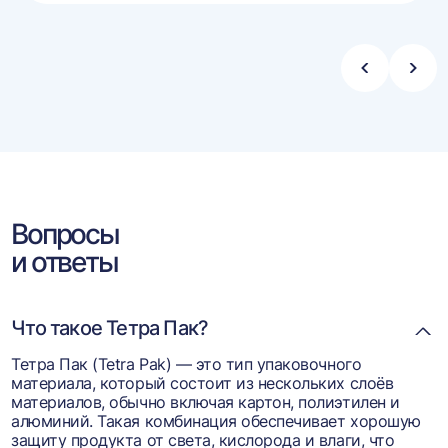
ину
корзину
Стрелка
Стре
влево
впра
Вопросы
и ответы
Что такое Тетра Пак?
Тетра Пак (Tetra Pak) — это тип упаковочного
материала, который состоит из нескольких слоёв
материалов, обычно включая картон, полиэтилен и
алюминий. Такая комбинация обеспечивает хорошую
защиту продукта от света, кислорода и влаги, что