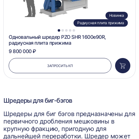
Новинка
Радиусная плита прижима
1
2
3
4
5
Одновальный шредер PZO SHR 1600e90R,
радиусная плита прижима
9 800 000 ₽
ЗАПРОСИТЬ КП
Добави
в
корзин
Шредеры для биг-бэгов
Шредеры для биг бэгов предназначены для
первичного дробления мешковины в
крупную фракцию, пригодную для
дальнейшей переработки. Шредер может