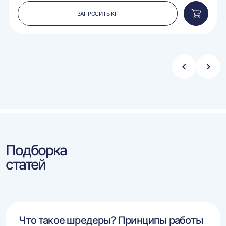
ЗАПРОСИТЬ КП
вить
Добавит
в
ину
корзину
Стрелка
Стре
влево
впра
Подборка
статей
Что такое шредеры? Принципы работы