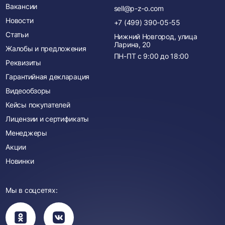
Вакансии
sell@p-z-o.com
Новости
+7 (499) 390-05-55
Статьи
Нижний Новгород, улица
Ларина, 20
Жалобы и предложения
ПН-ПТ с
9:00
до
18:00
Реквизиты
Гарантийная декларация
Видеообзоры
Кейсы покупателей
Лицензии и сертификаты
Менеджеры
Акции
Новинки
Мы в соцсетях:
Вы
Вы
перейдете
перейдете
в
в