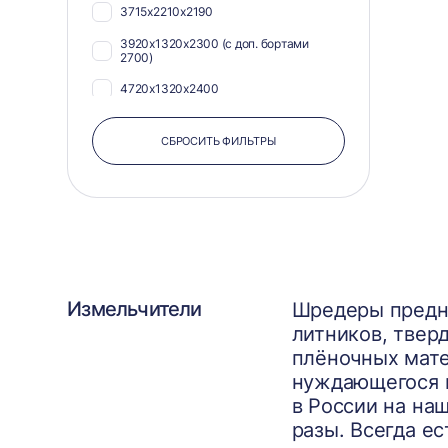
3715х2210х2190
3920х1320х2300 (с доп. бортами
2700)
4720х1320х2400
СБРОСИТЬ ФИЛЬТРЫ
Измельчители
Шредеры предна
литников, твер
плёночных мате
нуждающегося в
в России на на
разы. Всегда ес