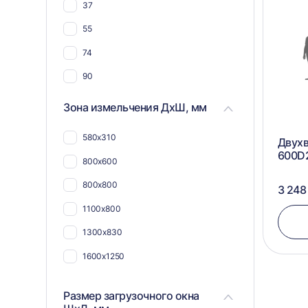
37
55
74
90
90 (2х45)
Зона измельчения ДхШ, мм
580х310
Двухв
600D
800х600
800х800
3 248
1100х800
1300х830
1600х1250
Размер загрузочного окна