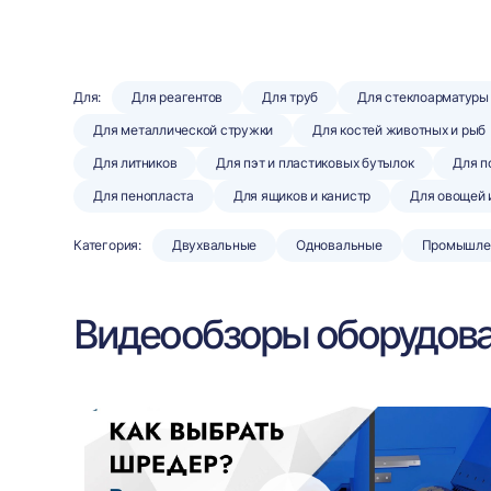
Для:
Для реагентов
Для труб
Для стеклоарматуры
Для металлической стружки
Для костей животных и рыб
Для литников
Для пэт и пластиковых бутылок
Для п
Для пенопласта
Для ящиков и канистр
Для овощей 
Категория:
Двухвальные
Одновальные
Промышле
Видеообзоры оборудов