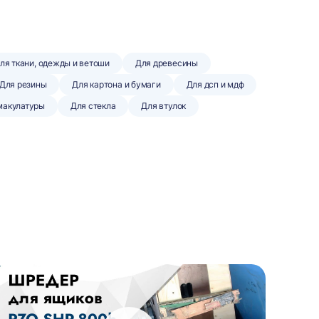
ля ткани, одежды и ветоши
Для древесины
Для резины
Для картона и бумаги
Для дсп и мдф
макулатуры
Для стекла
Для втулок