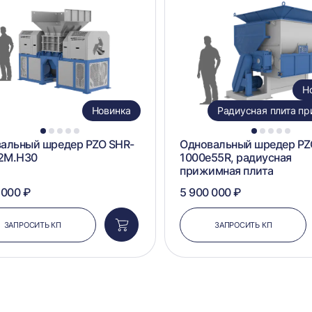
в
сравнение
Н
Новинка
Радиусная плита п
1
2
3
4
5
1
2
3
4
5
альный шредер PZO SHR-
Одновальный шредер PZ
2M.H30
1000e55R, радиусная
прижимная плита
 000 ₽
5 900 000 ₽
ЗАПРОСИТЬ КП
ЗАПРОСИТЬ КП
Добавить
в
корзину