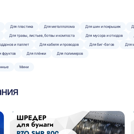
Для пластика
Для металлолома
Для шин и покрышек
Д
Для травы, листьев, ботвы и компоста
Для мусора и отходов
оддонов и паллет
Для кабеля и проводов
Для биг-бэгов
Для 
и фруктов
Для плёнки
Для полимеров
нные
Мини
ания