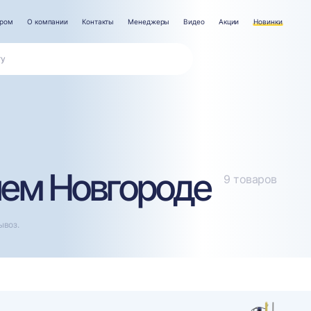
ером
О компании
Контакты
Менеджеры
Видео
Акции
Новинки
ем Новгороде
9 товаров
ывоз.