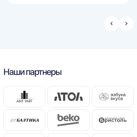
Стрелка
Стре
влево
впра
Наши партнеры