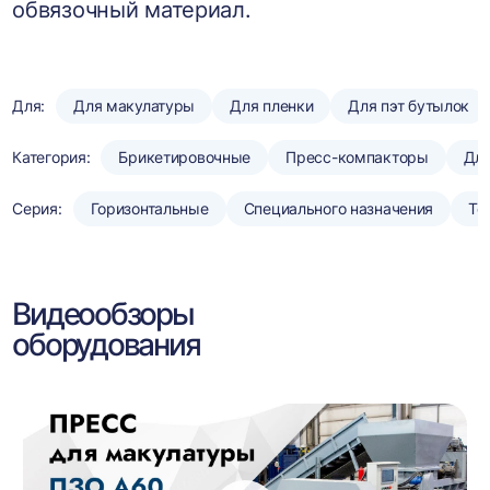
обвязочный материал.
Для:
Для макулатуры
Для пленки
Для пэт бутылок
Категория:
Брикетировочные
Пресс-компакторы
Для
Серия:
Горизонтальные
Специального назначения
То
Видеообзоры
оборудования