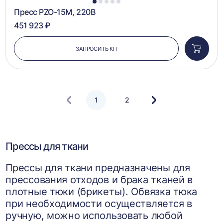
1
2
3
4
5
Пресс PZO-15М, 220В
451 923 ₽
ЗАПРОСИТЬ КП
Добави
в
корзин
1
2
Следующая
страница
Прессы для ткани
Прессы для ткани предназначены для
прессования отходов и брака тканей в
плотные тюки (брикеты). Обвязка тюка
при необходимости осуществляется в
ручную, можно использовать любой