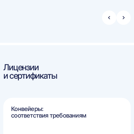
Стрелка
Стре
влево
впра
Лицензии
и сертификаты
Конвейеры:
соответствия требованиям