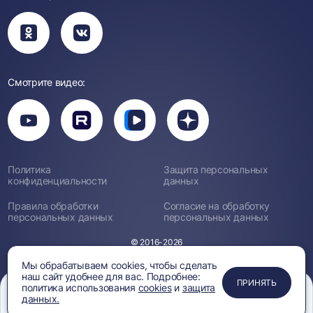
Вы
Вы
перейдете
перейдете
в
в
группу
группу
Одноклассники
ВКонтакте
Смотрите видео:
Вы
перейдете
Вы
Вы
Вы
на
перейдете
перейдете
перейдете
канал
на
на
на
YouTube
канал
канал
канал
Rutube
Вк
Дзен
Политика
Защита персональных
Видео
конфиденциальности
данных
Правила обработки
Согласие на обработку
персональных данных
персональных данных
© 2016-2026
Мы обрабатываем cookies, чтобы сделать
наш сайт удобнее для вас. Подробнее:
ПРИМЕНИТЬ
ЗАКРЫТЬ
ЗАКРЫТЬ
ЗАКРЫТЬ
ПРИНЯТЬ
политика использования
cookies
и
защита
данных.
Меню
Сравнение
Избранное
Корзина
Поиск