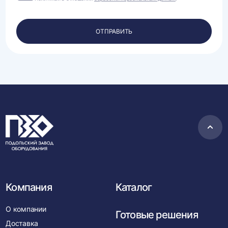
на
обработку
своих
персональных
ОТПРАВИТЬ
данных.
Пере
в
нача
Компания
Каталог
О компании
Готовые решения
Доставка