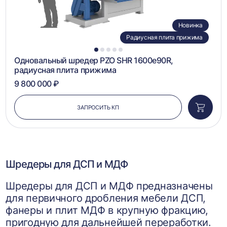
Новинка
Радиусная плита прижима
1
2
3
4
5
Одновальный шредер PZO SHR 1600e90R,
радиусная плита прижима
9 800 000 ₽
ЗАПРОСИТЬ КП
Добави
в
корзин
Шредеры для ДСП и МДФ
Шредеры для ДСП и МДФ предназначены
для первичного дробления мебели ДСП,
фанеры и плит МДФ в крупную фракцию,
пригодную для дальнейшей переработки.