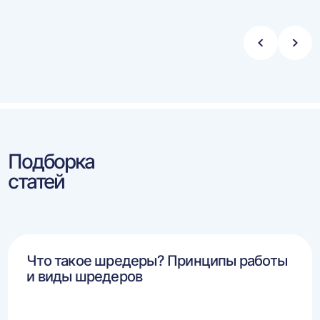
Стрелка
Стре
влево
впра
Подборка
статей
Что такое шредеры? Принципы работы
и виды шредеров