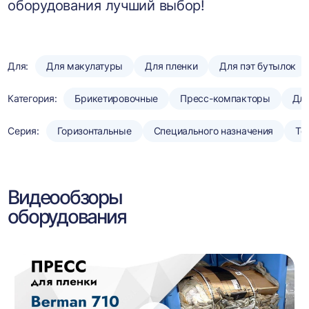
оборудования лучший выбор!
Для:
Для макулатуры
Для пленки
Для пэт бутылок
Категория:
Брикетировочные
Пресс-компакторы
Для
Серия:
Горизонтальные
Специального назначения
То
Видеообзоры
оборудования