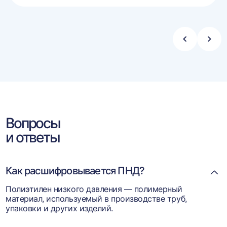
ину
корзину
Стрелка
Стре
влево
впра
Вопросы
и ответы
Как расшифровывается ПНД?
Полиэтилен низкого давления — полимерный
материал, используемый в производстве труб,
упаковки и других изделий.