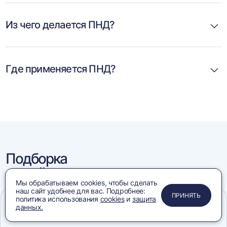
Из чего делается ПНД?
Где применяется ПНД?
Подборка
статей
Мы обрабатываем cookies, чтобы сделать
наш сайт удобнее для вас. Подробнее:
ПРИМЕНИТЬ
ЗАКРЫТЬ
ЗАКРЫТЬ
ЗАКРЫТЬ
ПРИНЯТЬ
политика использования
cookies
и
защита
данных.
Меню
Сравнение
Избранное
Корзина
Поиск